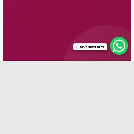
שלום נשמח לעזור :)
גלו עוד
🛏️ עריסות
🍽️ כיסאות אוכל
🚼 עגלות
👜 תיקי החתלה
🍼 מוצרי תינוקות
👶 מנשאים
👕 בגדי תינוק
🧴 מוצרי טיפוח
💊 מוצרי פארמה
🪑 כורסות הנקה