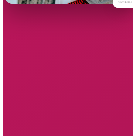
⭐
מ-1,200+ לקוחות