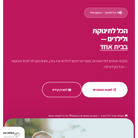
✨ הכל לתינוק — במקום אחד
הכל לתינוקת
ולילדים —
בבית אחד
כתבות וטיפים לחיי ההורות, מוצרי פרימיום ליולדות וניו-בורן, וחנות מובילה לציוד תינוקות
— הכל בקידס לנד.
🛒 לחנות המוצרים
📖 למגזין קידס
🚚 משלוח מהיר לכל הארץ
✅ מוצרים מאושרים ובטוחים
💬 שירות לקוחות אנושי
📦
משלוח חינם
בהזמנה מעל ₪250