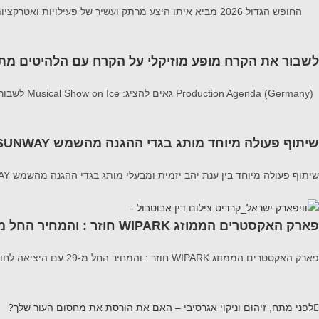
החופש הגדול 2026 מביא איתו היצע מרתק ועשיר של פעילויות ואטרקציות לכל המשפחה פעילויות המשלבות בין הצורך במרחבים ממוזגים וקרירים לבין חוויות
לשבור את הקרח מופע מוזיקלי על הקרח עם הלהיטים מתוך 1 ו zen 2
Production Agenda (Germany) גאים להציג: Musical Show on Ice לשבור את הקרח מופע מוזיקלי על הקרח עם הלהיטים מתוך 1 ו Frozen 2 הצלחה מסחררת ב-20
שיתוף פעולה מיוחד מותג בגדי ההגנה מהשמש SUNWAY
שיתוף פעולה מיוחד בין ענת יהב יזמית ומבעלי מותג בגדי ההגנה מהשמש SUNWAY לבין דוקטור דיאנה טשר מנהלת מחלקת ילדים במרכז הרפואי וולפסון מציג את מדריך הבטיחות המלא לעונה
פארק האקסטרים הממוזג WIPARK חוזר : והמחיר החל מ-29
פארק האקסטרים הממוזג WIPARK חוזר : והמחיר החל מ-29 עם היציאה לחופש הגדול, יפתח פארק האקסטרים wipark (וויפארק) במתחם ייעודי וממוזג בהיכל בית מכבי בראשון
לפני
מתח, זיהום וניקוי אגרסיבי – האם את הורסת את מחסום העור שלך?