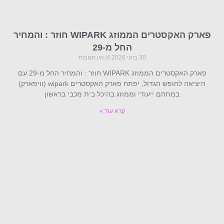
פארק האקסטרים הממוזג WIPARK חוזר : והמחיר
החל מ-29
30 ביוני 2026
אין תגובות
פארק האקסטרים הממוזג WIPARK חוזר : והמחיר החל מ-29 עם
היציאה לחופש הגדול, יפתח פארק האקסטרים wipark (וויפארק)
במתחם ייעודי וממוזג בהיכל בית מכבי בראשון
קרא עוד »