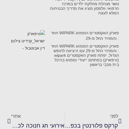
טשר מנהלת מחלקת ילדים במרכז
הרפואי וולפסון מציג את מדריך הבטיחות
המלא לעונה
פארק האקסטרים הממוזג WIPARK חוזר
: והמחיר החל מ-29
פארק האקסטרים הממוזג WIPARK חוזר
: והמחיר החל מ-29 עם היציאה לחופש
הגדול, יפתח פארק האקסטרים wipark
(וויפארק) במתחם ייעודי וממוזג בהיכל
בית מכבי בראשון
לפני
אחרי
קרקס פלורנטין בכפר הירוק מציג בחנוכה הקרוב
אירועי חג חנוכה לכל המשפחה 2021