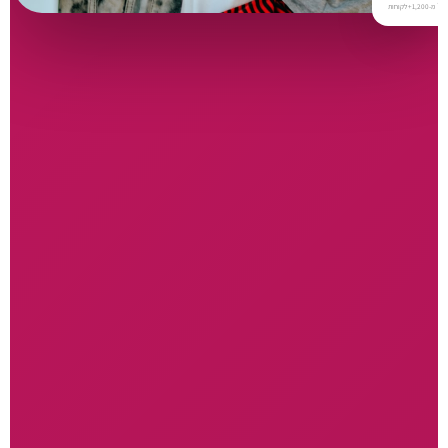
⭐
מ-1,200+ לקוחות