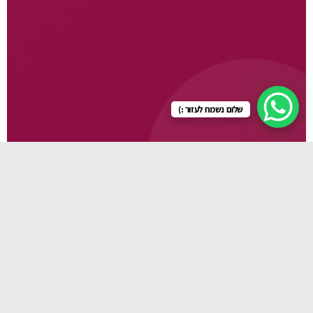
שלום נשמח לעזור :)
גלו עוד
🛏️ עריסות
🍽️ כיסאות אוכל
🚼 עגלות
👜 תיקי החתלה
🍼 מוצרי תינוקות
👶 מנשאים
👕 בגדי תינוק
🧴 מוצרי טיפוח
💊 מוצרי פארמה
🪑 כורסות הנקה