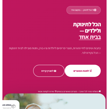
✨ הכל לתינוק — במקום אחד
הכל לתינוקת
ולילדים —
בבית אחד
כתבות וטיפים לחיי ההורות, מוצרי פרימיום ליולדות וניו-בורן, וחנות מובילה לציוד תינוקות
— הכל בקידס לנד.
🛒 לחנות המוצרים
📖 למגזין קידס
🚚 משלוח מהיר לכל הארץ
✅ מוצרים מאושרים ובטוחים
💬 שירות לקוחות אנושי
📦
משלוח חינם
בהזמנה מעל ₪250