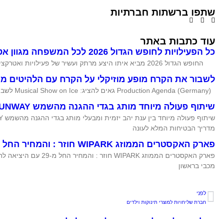
שתפו ברשתות חברתיות
עוד כתבות באתר
כל הפעילויות לחופש הגדול 2026 לכל המשפחה מגוון אטרקציות
החופש הגדול 2026 מביא איתו היצע מרתק ועשיר של פעילויות ואטרקציות לכל המשפחה פעילויות המשלבות בין הצורך במרחבים ממוזגים וקרירים לבין חוויות
לשבור את הקרח מופע מוזיקלי על הקרח עם הלהיטים מתוך 1 ו en 2
Production Agenda (Germany) גאים להציג: Musical Show on Ice לשבור את הקרח מופע מוזיקלי על הקרח עם הלהיטים מתוך 1 ו Frozen 2 הצלחה מסחררת ב-20
שיתוף פעולה מיוחד מותג בגדי ההגנה מהשמש SUNWAY
מדריך הבטיחות המלא לעונה
פארק האקסטרים הממוזג WIPARK חוזר : והמחיר החל מ-29
מכבי בראשון
לפני
חברת שליחויות למוצרי תינוקות וילדים