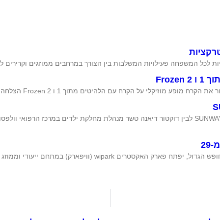
Froz
שיתוף פעולה מיוחד בין ענת יהב יזמית ומבעלי מותג בגדי ההגנה מהשמש SUNWAY לבין דוקטור דיאנה טשר מנהלת מחלקת ילדים במרכז הרפו
פארק האקסטרים הממוזג WIPARK חוזר : והמחיר החל מ-29 עם היציאה לחופש הגדול, יפתח פארק האקסטרים wipark (וויפא