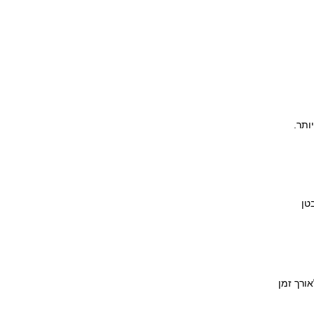
ותר.
טן
ורך זמן