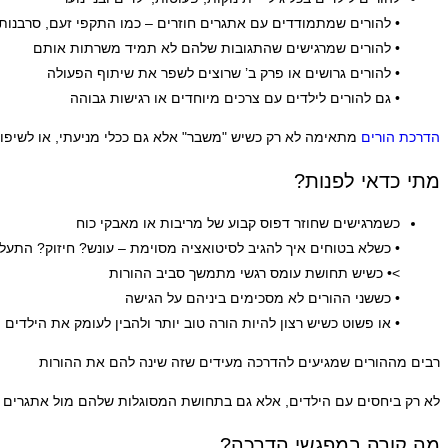
• להורים שמתמודדים עם אתגרים חוזרים – כמו התקפי זעם, סרבנות, 
• להורים שמרגישים שהתגובות שלהם לא תמיד משרתות אותם
• להורים גרושים או פרק ב’ שרוצים לשפר את שיתוף הפעולה
• גם להורים לילדים עם צרכים מיוחדים או רגישות גבוהה
הדרכת הורים
מתאימה לא רק כשיש "משבר" אלא גם ככלי מניעתי, או לשיפור
מתי כדאי לפנות?
כשמרגישים שחוזר דפוס קבוע של מריבות או מאבקי כוח
• כשלא בטוחים איך להגיב לסיטואציה מסוימת – עונש? חיזוק? התעל
>
• כשיש תחושת עומס רגשי מתמשך סביב ההורות
• כששני ההורים לא מסכימים ביניהם על הגישה
• או פשוט כשיש רצון להיות הורה טוב יותר ולהבין לעומק את הילדים
רבים מההורים שמגיעים להדרכה מעידים שזה שינה להם את ההורות
לא רק ביחסים עם הילדים, אלא גם בתחושת המסוגלות שלהם מול אתגרים יו
מה קורה במפגשי הדרכה?