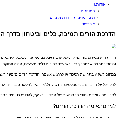
אודות
המותגים
תקנון מדיניות החזרת מוצרים
צור קשר
הדרכת הורים תמיכה, כלים וביטחון בדרך הה
הורות היא מסע מרגש, עמוק ומלא אהבה אבל גם מאתגר, מבלבל ולפעמים מלו
נכנסת לתמונה – כתהליך ליווי שמעניק להורים כלים מעשיים, הבנה עמוקה י
במקום לשקוע בתחושת תסכול או להרגיש אשמה, הדרכת הורים מזמינה לעצו
להסתכל על הדברים בפרספקטיבה חדשה, וללמוד איך לתקשר טוב יותר, להצי
להבין מה עומד מאחורי ההתנהגות של הילד – ובעיקר, להרגיש בטוחים בתפק
למי מתאימה הדרכת הורים?
להורים לילדים בכל גיל – תינוקות, פעוטות, ילדים ובני נוער