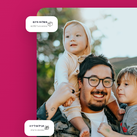
📦
משלוח חינם
בהזמנה מעל ₪250
🎁
חבילות לידה
בהתאמה אישית