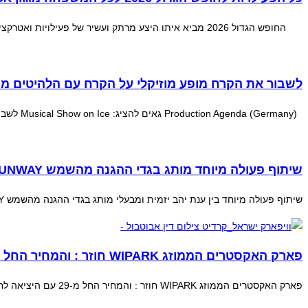
החופש הגדול 2026 מביא איתו היצע מרתק ועשיר של פעילויות ואטרקציות לכל המשפחה פעילויות המשלבות בין הצורך במרחבים ממוזגים וקרירים לבין חוויות
לשבור את הקרח מופע מוזיקלי על הקרח עם הלהיטים מתוך 1 ו en 2
Production Agenda (Germany) גאים להציג: Musical Show on Ice לשבור את הקרח מופע מוזיקלי על הקרח עם הלהיטים מתוך 1 ו Frozen 2 הצלחה מסחררת ב-20
שיתוף פעולה מיוחד מותג בגדי ההגנה מהשמש SUNWAY
שיתוף פעולה מיוחד בין ענת יהב יזמית ומבעלי מותג בגדי ההגנה מהשמש SUNWAY לבין דוקטור דיאנה טשר מנהלת מחלקת ילדים במרכז הרפואי וולפסון מציג את מדריך הבטיחות המלא לעונה
פארק האקסטרים הממוזג WIPARK חוזר : והמחיר החל מ-29
פארק האקסטרים הממוזג WIPARK חוזר : והמחיר החל מ-29 עם היציאה לחופש הגדול, יפתח פארק האקסטרים wipark (וויפארק) במתחם ייעודי וממוזג בהיכל בית מכבי בראשון