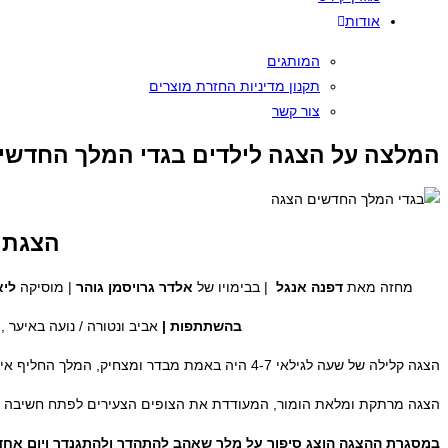
אודות
המותגים
תקנון מדיניות החזרת מוצרים
צור קשר
המלצה על הצגה לילדים בגדי המלך החדשי
הצגת 
מחזה מאת
דפנה אנגל
| בבימויו של
אלדר גרויסמן גוהר
| מוסיקה
ליא
בהשתתפות |
אביב ונטורה / נועה באיער , 
הצגה קלילה של שעה לגילאי 4-7 היה באמת מבדר ומצחיק, המלך החליף אין ספור בגדים, ההצגה עברה חלק, והילד שלי בן ה-4 סוף סוף הצליח לשבת כמעט הצגה שלמה!!!
הצגה מרתקת ומלאת הומור, המעודדת את הצופים הצעירים לפתח חשיבה ע
במסגרת ההצגה הוצג סיפור על מלך שאהב להתהדר ולהתגנדר ויום אחד פ