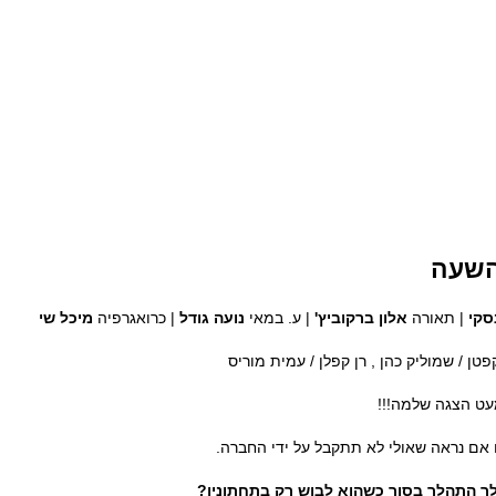
השעה
סקי
| תאורה
אלון ברקוביץ'
| ע. במאי
נועה גודל
| כרואגרפיה
מיכל שי
קפטן / שמוליק כהן , רן קפלן / עמית מוריס
ם נראה שאולי לא תתקבל על ידי החברה.
לך התהלך בסוך כשהוא לבוש רק בתחתוניו?