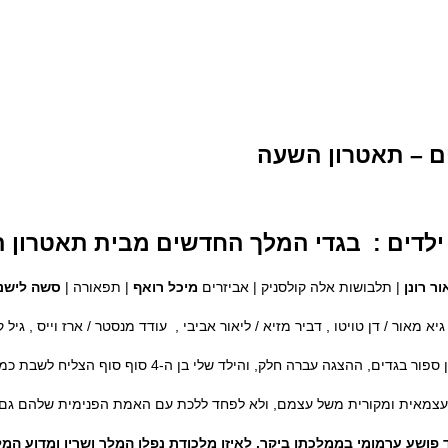
ם – תאטרון השעה
ילדים : בגדי המלך החדשים מבית תאטרון 
ור רונן
| תלבושות אלה קולסניק | אביזרים
מיכל רואף
| תפאורה |
סשה לישנ
גיא מאור / דן טויטו , דביר מזיא / ליאור אביבי , עודד מנסטר / ארז וייס , גיל 
צמאית ומקורית משל עצמם, ולא לפחד ללכת עם האמת הפנימית שלהם גם א
ושע ערמומי בממלכתו ביקר. לאיזו מלכודת נפלו המלך ושריו ומדוע המ