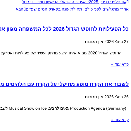
קודם
לפני
דנידין 2025: הגיבור הישראלי הראשון חוזר – ובגדול
אחרי
מתגלשים לפני כולם: תחילת עונה בפארק המים שפיים
הבא
כל הפעילויות לחופש הגדול 2026 לכל המשפחה מגוון אטרקציות
27 ביולי 2026
אין תגובות
החופש הגדול 2026 מביא איתו היצע מרתק ועשיר של פעילויות ואטרקציות לכל המשפחה פעילויות המשלבות בין הצורך במרחבים ממוזגים וקרירים לבין חוויות
קרא עוד »
לשבור את הקרח מופע מוזיקלי על הקרח עם הלהיטים מתוך 1 ו en 2
26 ביולי 2026
אין תגובות
Production Agenda (Germany) גאים להציג: Musical Show on Ice לשבור את הקרח מופע מוזיקלי על הקרח עם הלהיטים מתוך 1 ו Frozen 2 הצלחה מסחררת ב-20
קרא עוד »