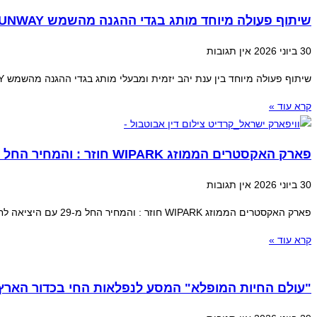
שיתוף פעולה מיוחד מותג בגדי ההגנה מהשמש SUNWAY
30 ביוני 2026
אין תגובות
שיתוף פעולה מיוחד בין ענת יהב יזמית ומבעלי מותג בגדי ההגנה מהשמש SUNWAY לבין דוקטור דיאנה טשר מנהלת מחלקת ילדים במרכז הרפואי וולפסון מציג את מדריך הבטיחות המלא לעונה
קרא עוד »
פארק האקסטרים הממוזג WIPARK חוזר : והמחיר החל מ-29
30 ביוני 2026
אין תגובות
פארק האקסטרים הממוזג WIPARK חוזר : והמחיר החל מ-29 עם היציאה לחופש הגדול, יפתח פארק האקסטרים wipark (וויפארק) במתחם ייעודי וממוזג בהיכל בית מכבי בראשון
קרא עוד »
"עולם החיות המופלא" המסע לנפלאות החי בכדור הארץ