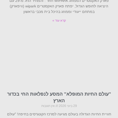
פארק האקסטרים הממוזג WIPARK חוזר : והמחיר החל מ-29 עם
היציאה לחופש הגדול, יפתח פארק האקסטרים wipark (וויפארק)
במתחם ייעודי וממוזג בהיכל בית מכבי בראשון
קרא עוד »
"עולם החיות המופלא" המסע לנפלאות החי בכדור
הארץ
29 ביוני 2026
אין תגובות
חוויית החיות הגדולה בעולם מגיעה למרכז הקונגרסים בחיפה! "עולם