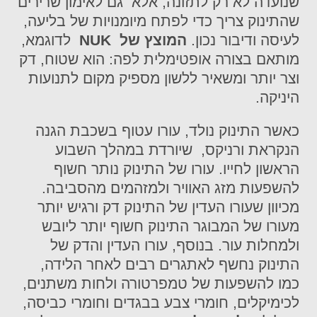
שנועדה לא רק לתזונה, אלא גם לאימון שרירים
שהתינוק צריך כדי לפתח מיומנויות של בליעה,
לעיסה ודיבור נכון.
המוצץ של NUK
לדוגמא,
מותאם בצורה אופטימלית לפה: הוא שטוח, דק
וצר יותר ומשאיר ללשון מספיק מקום לתנועות
היניקה.
כאשר התינוק נולד, עורו עטוף בשכבת הגנה
הנקראת ורניקס, שיורדת במהלך השבוע
הראשון לחייו. עורו של התינוק נותר חשוף
להשפעות מזג האוויר ולמזהמים מהסביבה.
מכיוון שעורו העדין של התינוק דק ורגיש יותר
מעורו של המבוגר התינוק חשוף יותר ליובש
ולמחלות עור. בנוסף, עורו העדין והדק של
התינוק נחשף לאתגרים רבים לאחר הלידה,
כמו להשפעות של טמפרטורה ולחות משתנים,
לכימיקלים, חומרי צבע בבגדים וחומרי כביסה,