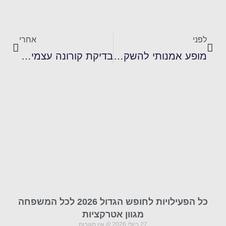
לפני
אחרי
מופע אמנותי להשקת קולקציית NOA KIREL X TERMINAL X- SUMMER COLLECTION
בדיקת קורונה עצמית חדשה מהירה ומדויקת הוגשה לאישור משרד הבריאות
כל הפעילויות לחופש הגדול 2026 לכל המשפחה
מגוון אטרקציות
27 ביולי 2026
אין תגובות