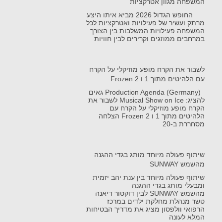
המשפחה מגוון אטרקציות
החופש הגדול 2026 מביא איתו היצע
מרתק ועשיר של פעילויות ואטרקציות לכל
המשפחה פעילויות המשלבות בין הצורך
במרחבים ממוזגים וקרירים לבין חוויות
לשבור את הקרח מופע מוזיקלי על הקרח
עם הלהיטים מתוך 1 ו Frozen 2
Production Agenda (Germany) גאים
להציג: Musical Show on Ice לשבור את
הקרח מופע מוזיקלי על הקרח עם
הלהיטים מתוך 1 ו Frozen 2 הצלחה
מסחררת ב-20
שיתוף פעולה מיוחד מותג בגדי ההגנה
מהשמש SUNWAY
שיתוף פעולה מיוחד בין ענת יהב יזמית
ומבעלי מותג בגדי ההגנה
מהשמש SUNWAY לבין דוקטור דיאנה
טשר מנהלת מחלקת ילדים במרכז
הרפואי וולפסון מציג את מדריך הבטיחות
המלא לעונה