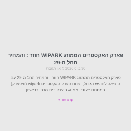
פארק האקסטרים הממוזג WIPARK חוזר : והמחיר
החל מ-29
30 ביוני 2026
אין תגובות
פארק האקסטרים הממוזג WIPARK חוזר : והמחיר החל מ-29 עם
היציאה לחופש הגדול, יפתח פארק האקסטרים wipark (וויפארק)
במתחם ייעודי וממוזג בהיכל בית מכבי בראשון
קרא עוד »