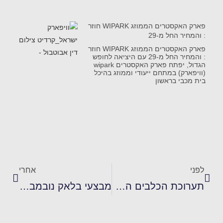
פארק האקסטרים הממוזג WIPARK חוזר
: והמחיר החל מ-29
פארק האקסטרים הממוזג WIPARK חוזר
: והמחיר החל מ-29 עם היציאה לחופש
הגדול, יפתח פארק האקסטרים wipark
(וויפארק) במתחם ייעודי וממוזג בהיכל
בית מכבי בראשון
לפני
אחרי
תערוכת הכלבים הבינלאומית מגיעה לחיפה 2025
מבצעי בלאק נובמבר 2025 בלאק פריידיי Black Friday