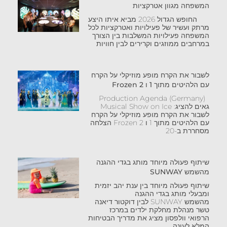
המשפחה מגוון אטרקציות
החופש הגדול 2026 מביא איתו היצע
מרתק ועשיר של פעילויות ואטרקציות לכל
המשפחה פעילויות המשלבות בין הצורך
במרחבים ממוזגים וקרירים לבין חוויות
לשבור את הקרח מופע מוזיקלי על הקרח
עם הלהיטים מתוך 1 ו Frozen 2
Production Agenda (Germany)
גאים להציג: Musical Show on Ice
לשבור את הקרח מופע מוזיקלי על הקרח
עם הלהיטים מתוך 1 ו Frozen 2 הצלחה
מסחררת ב-20
שיתוף פעולה מיוחד מותג בגדי ההגנה
מהשמש SUNWAY
שיתוף פעולה מיוחד בין ענת יהב יזמית
ומבעלי מותג בגדי ההגנה
מהשמש SUNWAY לבין דוקטור דיאנה
טשר מנהלת מחלקת ילדים במרכז
הרפואי וולפסון מציג את מדריך הבטיחות
המלא לעונה