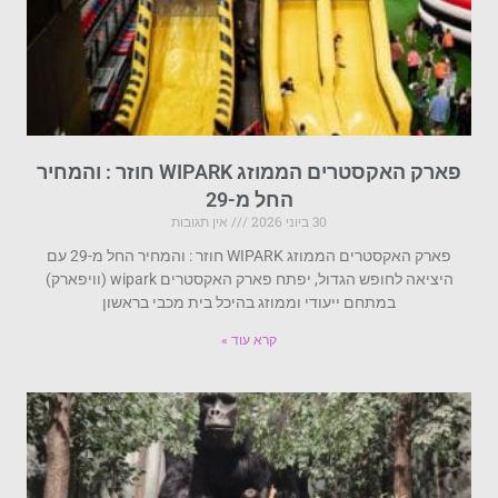
פארק האקסטרים הממוזג WIPARK חוזר : והמחיר
החל מ-29
30 ביוני 2026
אין תגובות
פארק האקסטרים הממוזג WIPARK חוזר : והמחיר החל מ-29 עם
היציאה לחופש הגדול, יפתח פארק האקסטרים wipark (וויפארק)
במתחם ייעודי וממוזג בהיכל בית מכבי בראשון
קרא עוד »