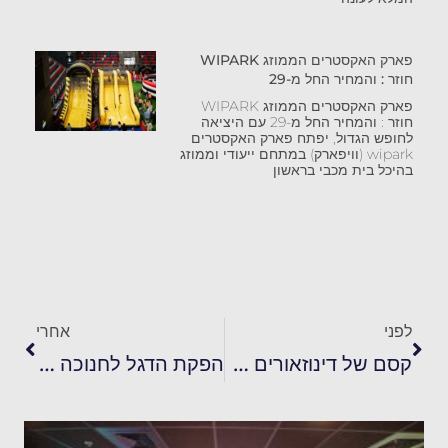
פארק האקסטרים הממוזג WIPARK
חוזר : והמחיר החל מ-29
פארק האקסטרים הממוזג WIPARK
חוזר : והמחיר החל מ-29 עם היציאה
לחופש הגדול, יפתח פארק האקסטרים
wipark (וויפארק) במתחם ייעודי וממוזג
בהיכל בית מכבי בראשון
לפני
אחרי
קסם של דינוזאורים – ההפקה הגדולה של חנוכה 2025
הפקת הדגל לחנוכה 2025 " מותק מהאגדות", בהפקת משגב עורי, סולן הפקות