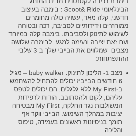
בימבת רכיבה לקטנטנים מבית המותג
הבינלאומי Scoot& Ride : בימבה בעיצוב
חדשני, קלה מאד, עשויה כולה מחומרים
ממוחזרים וידידותיים לסביבה, רכה ובטוחה
לשימוש לתינוק ולסביבתו. בימבה קלה במיוחד
ועם זאת יציבה ונעימה למגע. לבימבה שלושה
מצבים שמלווים את הבייבי שלך ב-3 שלבי
ההתפתחות:
מצב 1- הליכון לתינוק: baby walker – מגיל
6 חודשים הבייביז יכולים להתחיל להשתמש
ב-My First ללא גלגלים. הם יכולים לטפס
עליהם, לקום ולהסתובב. הודות לרפידות
המשולבות נגד החלקה, My First מבטיחה
יציבות במהלך השימוש. הבייבי ווקר אף
תומך בניסיונות ראשונים בעמידה, טיפוס
והליכה.