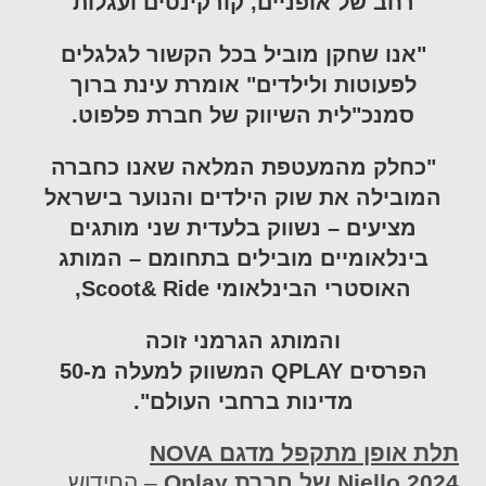
רחב של אופניים, קורקינטים ועגלות
"אנו שחקן מוביל בכל הקשור לגלגלים
לפעוטות ולילדים" אומרת עינת ברוך
סמנכ"לית השיווק של חברת פלפוט.
"כחלק מהמעטפת המלאה שאנו כחברה
המובילה את שוק הילדים והנוער בישראל
מציעים – נשווק בלעדית שני מותגים
בינלאומיים מובילים בתחומם – המותג
האוסטרי הבינלאומי
Scoot& Ride
,
והמותג הגרמני זוכה
הפרסים
QPLAY
המשווק למעלה מ-50
מדינות ברחבי העולם".
תלת אופן מתקפל מדגם
NOVA
2024 של חברת
Niello
Qplay
– החידוש