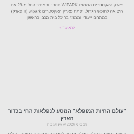
פארק האקסטרים הממוזג WIPARK חוזר : והמחיר החל מ-29 עם
היציאה לחופש הגדול, יפתח פארק האקסטרים wipark (וויפארק)
במתחם ייעודי וממוזג בהיכל בית מכבי בראשון
קרא עוד »
"עולם החיות המופלא" המסע לנפלאות החי בכדור
הארץ
29 ביוני 2026
אין תגובות
חוויית החיות הגדולה בעולם מגיעה למרכז הקונגרסים בחיפה! "עולם