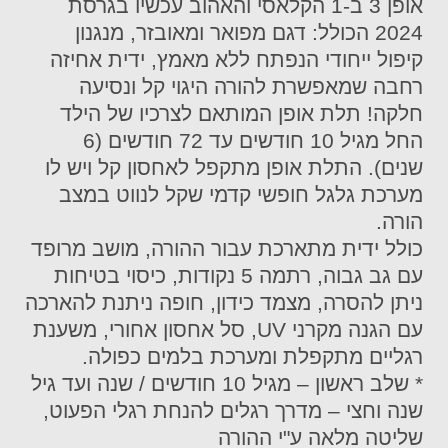
אופן 3 ב-1 הקלאסי והאהוב עכשיו בגרסת
2024 הכולל: דגם מפואר ומאובזר, מנגנון
קיפול ייחודי הנפתח ללא מאמץ, ידית אחיזה
רחבה שמאפשרת להורה היגוי קל ונסיעה
חלקה! תלת אופן המותאם לצרכיו של הילד
החל מגיל 10 חודשים עד 72 חודשים (6
שנים). התלת אופן מתקפל לאחסון קל ויש לו
מערכת גלגל חופשי קדמי שקל לנווט במצב
הורה.
כולל ידית מתארכת עבור ההורה, מושב מרופד
עם גב גבוה, רתמה 5 נקודות, כיסוי בטיחות
ניתן להסרה, מצמד כידון, חופה ניתנת להארכה
עם הגנה מקרני UV, סל אחסון אחורי, משענת
רגליים מתקפלת ומערכת בלמים כפולה.
* שלב ראשון – מגיל 10 חודשים / שנה ועד גיל
שנה וחצי – מדרך רגלים להנחת רגלי הפעוט,
שליטה מלאה ע"י ההורה