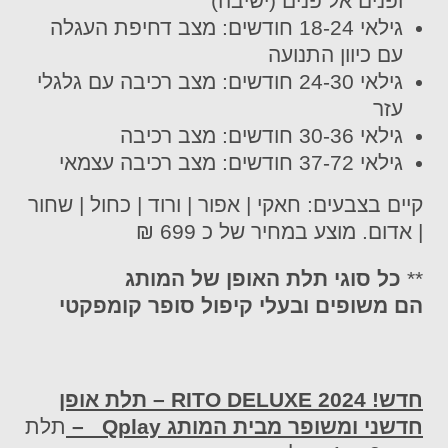
ופנים אל פנים (ישיבה)
גילאי 18-24 חודשים: מצב דחיפת העגלה
עם כיוון התנועה
גילאי 24-30 חודשים: מצב רכיבה עם גלגלי
עזר
גילאי 30-36 חודשים: מצב רכיבה
גילאי 37-72 חודשים: מצב רכיבה עצמאי
קיים בצבעים: חאקי | אפור | ורוד | כחול | שחור
| אדום. מוצע במחיר של כ 699 ₪
**
כל סוגי תלת האופן של המותג
הם משופים ובעלי קיפול סופר קומפקטי
חדש!
RITO DELUXE
2024 – תלת אופן
חדשני ומשופר מבית המותג
Qplay
–
תלת