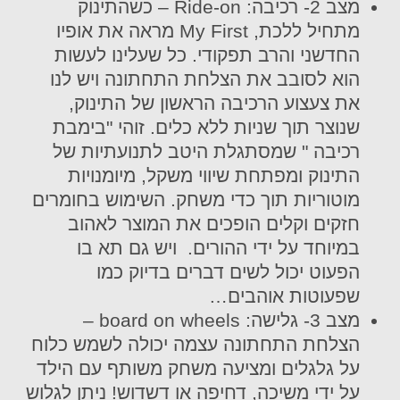
מצב 2- רכיבה: Ride-on – כשהתינוק
מתחיל ללכת, My First מראה את אופיו
החדשני והרב תפקודי. כל שעלינו לעשות
הוא לסובב את הצלחת התחתונה ויש לנו
את צעצוע הרכיבה הראשון של התינוק,
שנוצר תוך שניות ללא כלים. זוהי "בימבת
רכיבה " שמסתגלת היטב לתנועתיות של
התינוק ומפתחת שיווי משקל, מיומנויות
מוטוריות תוך כדי משחק. השימוש בחומרים
חזקים וקלים הופכים את המוצר לאהוב
במיוחד על ידי ההורים. ויש גם תא בו
הפעוט יכול לשים דברים בדיוק כמו
שפעוטות אוהבים…
מצב 3- גלישה: board on wheels –
הצלחת התחתונה עצמה יכולה לשמש כלוח
על גלגלים ומציעה משחק משותף עם הילד
על ידי משיכה, דחיפה או דשדוש! ניתן לגלוש