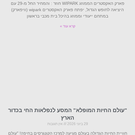
פארק האקסטרים הממוזג WIPARK חוזר : והמחיר החל מ-29 עם
היציאה לחופש הגדול, יפתח פארק האקסטרים wipark (וויפארק)
במתחם ייעודי וממוזג בהיכל בית מכבי בראשון
קרא עוד »
"עולם החיות המופלא" המסע לנפלאות החי בכדור
הארץ
29 ביוני 2026
אין תגובות
חוויית החיות הגדולה בעולם מגיעה למרכז הקונגרסים בחיפה! "עולם