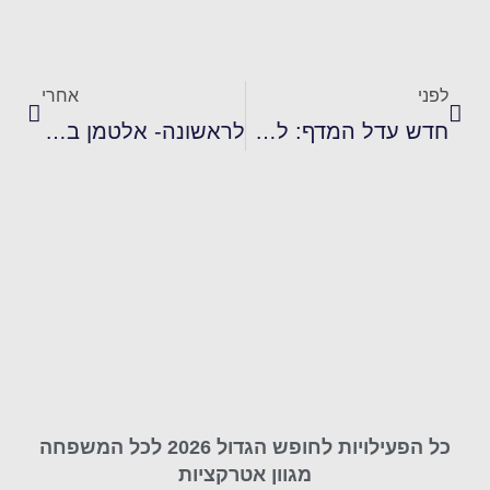
לפני
אחרי
חדש עדל המדף: לרגל ראש השנה וחגי תשרי חליטת רימונים!
לראשונה- אלטמן בריאות ורשת סופר פארם בשיתוף פעולה לקראת החגים
כל הפעילויות לחופש הגדול 2026 לכל המשפחה
מגוון אטרקציות