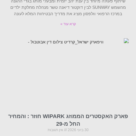
שיתוף פעולה מיוחד בין ענת יהב יזמית ומבעלי מותג בגדי ההגנה
מהשמש SUNWAY לבין דוקטור דיאנה טשר מנהלת מחלקת ילדים
במרכז הרפואי וולפסון מציג את מדריך הבטיחות המלא לעונה
קרא עוד »
פארק האקסטרים הממוזג WIPARK חוזר : והמחיר
החל מ-29
30 ביוני 2026
אין תגובות