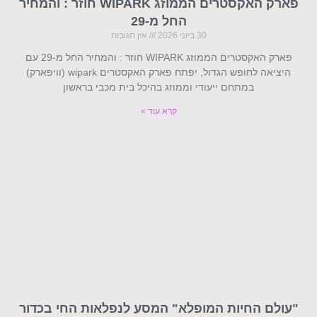
פארק האקסטרים הממוזג WIPARK חוזר : והמחיר
החל מ-29
30 ביוני 2026
אין תגובות
פארק האקסטרים הממוזג WIPARK חוזר : והמחיר החל מ-29 עם
היציאה לחופש הגדול, יפתח פארק האקסטרים wipark (וויפארק)
במתחם ייעודי וממוזג בהיכל בית מכבי בראשון
קרא עוד »
"עולם החיות המופלא" המסע לנפלאות החי בכדור