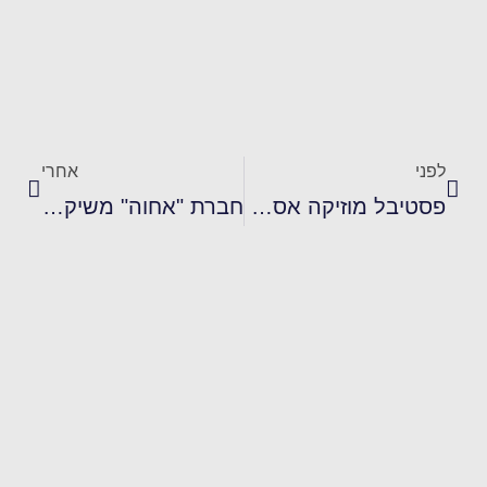
לפני
אחרי
פסטיבל מוזיקה אסטוני-ישראלי 19 בפברואר עד ה-26 במרץ 2022
חברת "אחוה" משיקה סדרת מיני קצפיות חדשה:מרנג בטעם תות, וניל, ענבים ופירות יער