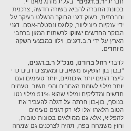
חברת "
ר.ב.דגנים
", בעלת מותג מאנדיי.
בכוונת החברה להביא בשורה חדשה, צרכנית
וחברתית, בשוק דגני הבוקר הנשלט בעיקר על
ידי ענקיות כיוניליוור, קלוגס ונסטלה-אסם.
דגני
הבוקר החדשים ישווקו לרשתות המזון ברחבי
הארץ על ידי ר.ב.דגנים, וילוו במבצעי השקה
מיוחדים.
לדברי
רחל ברודנו, מנכ"ל ר.ב.דגנים
,
"בבון-בון הושקעו משאבים ומאמצים רבים כדי
לייצר דגנים יותר איכותיים, יותר טעימים ועם
יותר מילוי לעומת האחרים והכי חשוב, טעמים
חדשים ומדליקים ומילוי שהוא 51% מילוי נטו.
בנוסף, בון-בון חרתה על דגלה להעביר את
הטוב הלאה! אלו לא רק דגנים טעימים
להפליא, אלא גם ממולאים בכוונות טובות,
וחוץ משמחה בפה, תהיה לצרכנים גם שמחה