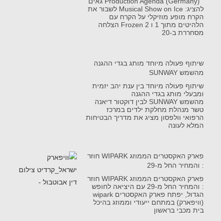
Production Agenda (Germany) גאים
להציג: Musical Show on Ice לשבור את
הקרח מופע מוזיקלי על הקרח עם
הלהיטים מתוך 1 ו Frozen 2 הצלחה
מסחררת ב-20
שיתוף פעולה מיוחד מותג בגדי ההגנה
מהשמש SUNWAY
שיתוף פעולה מיוחד בין ענת יהב יזמית
ומבעלי מותג בגדי ההגנה
מהשמש SUNWAY לבין דוקטור דיאנה
טשר מנהלת מחלקת ילדים במרכז
הרפואי וולפסון מציג את מדריך הבטיחות
המלא לעונה
פארק האקסטרים הממוזג WIPARK חוזר
: והמחיר החל מ-29
פארק האקסטרים הממוזג WIPARK חוזר
: והמחיר החל מ-29 עם היציאה לחופש
הגדול, יפתח פארק האקסטרים wipark
(וויפארק) במתחם ייעודי וממוזג בהיכל
בית מכבי בראשון