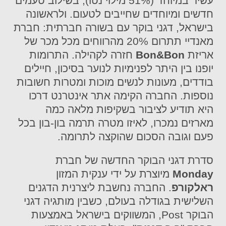
עשיר במיוחד (51% מילוי נטו), בשילוב טעמים
חדשים ומיוחדים שחייבים לטעום. ולראשונה
בישראל, דגני בוקר עם בשורה חברתית: חברת
מאנדיי תתרום 20% מהרווחים מכל מכר של
אריזת
Bon&Bon
חזרה לקהילה. התרומות
יופנו בין היתר לפנימיות לנוער בסיכון, חיילים
בודדים, מעונות לנשים מוכות ומטרות חשובות
נוספות. החברה הקימה אתר אינטרנט דרכו
היא תודיע לציבור בשקיפות מלאה כמה
מארזים נמכרו, לאיזו מטרה תרמה בון-בון בכל
פעם וגובה הסכום שהוקצה לתרומה.
סדרת דגני הבוקר החדשה של חברת
Monday
מיוצרת על ידי ענקית המזון
ראלקורפ
. החברה נחשבת ליצרנית הדגנים
השלישית בגודלה בעולם, כשבין מותגיה דגני
הבוקר Post, המשווקים בישראל באמצעות