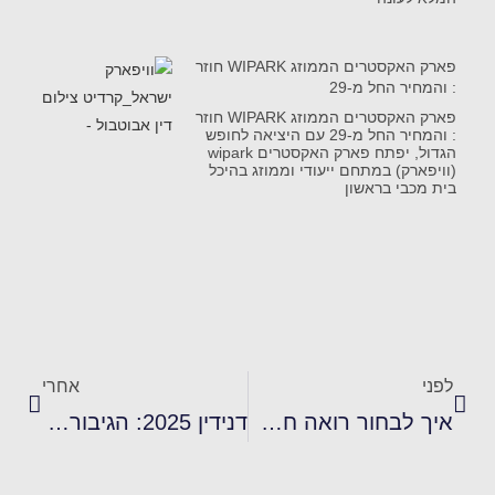
פארק האקסטרים הממוזג WIPARK חוזר
: והמחיר החל מ-29
פארק האקסטרים הממוזג WIPARK חוזר
: והמחיר החל מ-29 עם היציאה לחופש
הגדול, יפתח פארק האקסטרים wipark
(וויפארק) במתחם ייעודי וממוזג בהיכל
בית מכבי בראשון
לפני
אחרי
איך לבחור רואה חשבון לאימהות עצמאיות
דנידין 2025: הגיבור הישראלי הראשון חוזר – ובגדול