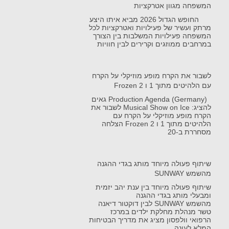
המשפחה מגוון אטרקציות
החופש הגדול 2026 מביא איתו היצע
מרתק ועשיר של פעילויות ואטרקציות לכל
המשפחה פעילויות המשלבות בין הצורך
במרחבים ממוזגים וקרירים לבין חוויות
לשבור את הקרח מופע מוזיקלי על הקרח
עם הלהיטים מתוך 1 ו Frozen 2
Production Agenda (Germany) גאים
להציג: Musical Show on Ice לשבור את
הקרח מופע מוזיקלי על הקרח עם
הלהיטים מתוך 1 ו Frozen 2 הצלחה
מסחררת ב-20
שיתוף פעולה מיוחד מותג בגדי ההגנה
מהשמש SUNWAY
שיתוף פעולה מיוחד בין ענת יהב יזמית
ומבעלי מותג בגדי ההגנה
מהשמש SUNWAY לבין דוקטור דיאנה
טשר מנהלת מחלקת ילדים במרכז
הרפואי וולפסון מציג את מדריך הבטיחות
המלא לעונה