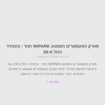
פארק האקסטרים הממוזג WIPARK חוזר : והמחיר
החל מ-29
30 ביוני 2026
אין תגובות
פארק האקסטרים הממוזג WIPARK חוזר : והמחיר החל מ-29 עם
היציאה לחופש הגדול, יפתח פארק האקסטרים wipark (וויפארק)
במתחם ייעודי וממוזג בהיכל בית מכבי בראשון
קרא עוד »