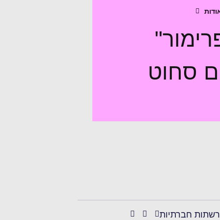
ודות
רימור"
ם סחוט
רשתות חברתיות