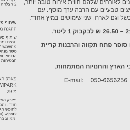
ים לאורחים שלהם חווית אירוח טובה יותר,
2 הצלחה מסחררת ב-20
יצים טבעיים עם הרבה ערך מוסף. עם
בשל וגם לארח, שני שימושים במיץ אחד".
שיתוף פע
ההגנה מהשמ
.
שיתוף פעו
יזמית ומב
ופר פתח תקווה והרבנות קריית
טשר מנהל
הרפואי וו
הבטיחות 
 הארץ והחנויות המתמחות.
פארק הא
05
E-mail:
מ-29
לחופש הג
park
וממוזג בה