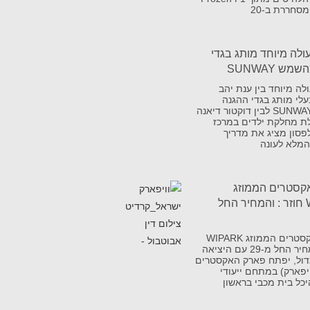
ולה מיוחד מותג בגדי
ש SUNWAY
לה מיוחד בין ענת יהב
עלי מותג בגדי ההגנה
מהשמש SUNWAY לבין דוקטור דיאנה
ת מחלקת ילדים במרכז
לפסון מציג את מדריך
המלא לעונה
קסטרים הממוזג
WIPARK חוזר : והמחיר החל
פארק האקסטרים הממוזג WIPARK
חוזר : והמחיר החל מ-29 עם היציאה
דול, יפתח פארק האקסטרים
wi (וויפארק) במתחם ייעודי
יכל בית מכבי בראשון