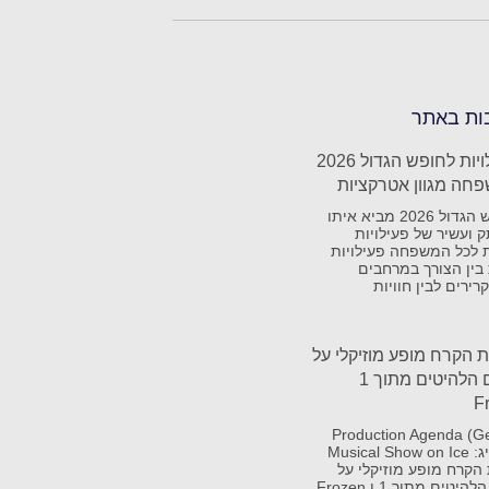
ות באתר
כל הפעילויות לחופש הגדול 2026
חה מגוון אטרקציות
החופש הגדול 2026 מביא איתו
 ועשיר של פעילויות
 לכל המשפחה פעילויות
ין הצורך במרחבים
רירים לבין חוויות
 הקרח מופע מוזיקלי על
הקרח עם הלהיטים מתוך 1
Production Agenda (G
גאים להציג: Musical Show on Ice
הקרח מופע מוזיקלי על
הקרח עם הלהיטים מתוך 1 ו Frozen