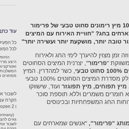
"שירבו זכויותינו כרימון", 100% מיץ רימונים סחוט טבעי של פרימור
עוד כתב
חים בחג? "חוויית האירוח עם המיצים
 טובה יותר, מושקעת יותר ועשירה יותר"
לכל המשפ
 זמן מצוין להיערך לימי החג ולאירוח
היצע מרתק
שווקת "
פרימור
", יצרנית המיצים הסחוטים
ואטרקציות
 טבעי
, כשר למהדרין. המיץ
המשלבות ב
ממוזגים וק
משווק בבקבוק 1 ליטר והוא חלק מסדרת המיצים הסחוטים 100% טבעי
 מיץ תפוחים, מיץ תפוגזר
ועוד, שישווקו
א חומרים משמרים וללא תוספת סוכר
לשבור את
וחות החג המשפחתיות ובכינוסים
ו Frozen 2
ermany)
ותג "פרימור",
"
אנשים שמארחים עם
לשבור את 