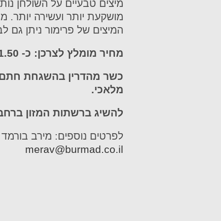
מיצים טבעיים על השולחן נותנ
מושקעת יותר ועשירה יותר. מ
המיצים של פרימור ניתן גם ל
מחיר מומלץ לצרכן: כ- 21.50 – 26.50 ₪ לבקבוק 1 ליטר
כשר מהדרין בהשגחת חתם ס
מלאכי.
להשיג ברשתות המזון ברחבי
לפרטים נוספים: מירב
בורמד 0-6656256
merav@burmad.co.il