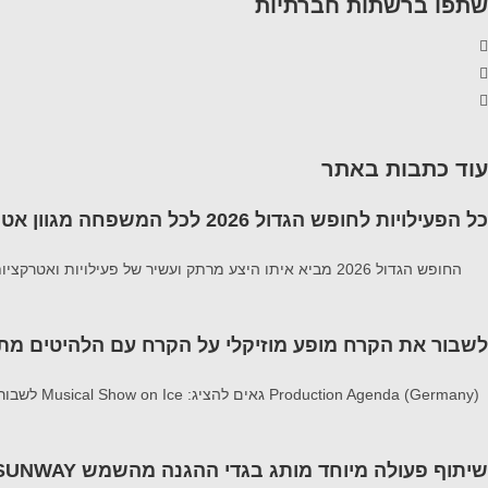
שתפו ברשתות חברתיות
עוד כתבות באתר
כל הפעילויות לחופש הגדול 2026 לכל המשפחה מגוון אטרקציות
החופש הגדול 2026 מביא איתו היצע מרתק ועשיר של פעילויות ואטרקציות לכל המשפחה פעילויות המשלבות בין הצורך במרחבים ממוזגים וקרירים לבין חוויות
לשבור את הקרח מופע מוזיקלי על הקרח עם הלהיטים מתוך 1 ו zen 2
Production Agenda (Germany) גאים להציג: Musical Show on Ice לשבור את הקרח מופע מוזיקלי על הקרח עם הלהיטים מתוך 1 ו Frozen 2 הצלחה מסחררת ב-20
שיתוף פעולה מיוחד מותג בגדי ההגנה מהשמש SUNWAY