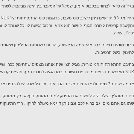
בגיל זה כדאי לבחור בבקבוק אימון, שמקל על המעבר בין הזנה מבקבוק לשתייה 
החל מגיל 8 חודשים ניתן לשלב כוס מעבר, כדוגמת כוס ההתפתחות של NUK מג'יק קאפ, המאפשרת לתינוק ללמוד לשתות בקלות ובצורה עצמאית, מכל צד של שפת הכוס 360
והקשבה קריטית לצורכי הגוף. כאשר הוא צמא, והכוס נגישה לו, כל שנותר לו
יכול!", עולה.
הכוס מונעת נזילות כבר מהלגימה הראשונה, הודות לשסתום הסיליקון שאוטם
לתינוק, בשל הרטיבות
.
בהיבט ההתפתחות המוטורית, מגיל חצי שנה אנחנו מצפים שהתינוק כבר יושיט 
NUK מאפשרת גירויים מוטוריים חשובים כמו הגעה למרכז הגוף וחציית קו האמצע.
אז מה שותים?
מים
! ולפי הנחיות משרד הבריאות, עד גיל שנה יש להרתיח את
פחות מומלץ בשלב הזה לחשוף את התינוק למים ממותקים (לא מיץ ממותק ולא 
שתו גם אתם מים. גם בריא לכם וגם נותן דוגמא מעולה לחיקוי, הרי התינוקות 