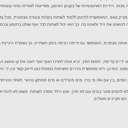
מכוס. הידיות הארגונומיות של בקבוק האימון, מסייעות לאחיזה נוחה ובטוחה 
 זה להושיט את היד ולאחוז בה. כך הוא יכול לשתות לבד ואף שולט בתזמון ו
 אותה מבפנים, המאפשר גם זרימה רציפה בזמן השתייה.
כך נשמרת היגיינת ה
ידיים קדימה, יתפוס חפץ, יביא אותו למרכז הגוף ואף יחצה את קו אמצע הג
כמו כן, היא מאפשרת גירויים וחשיפות נוספות כגון חיזוק קשר עין-יד, ח
 המים, בין אם אלו מי ברז, מים מינרלים או מים ממתקן טיהור. לאחר ההרתח
להמיס סוכר במים וגם לא תה). ואם הילד מסרב לשתות, פשוט לא להתייאש. 
הם חקיינים מעולים.