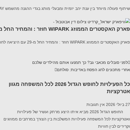
שיתוף פעולה מיוחד בין ענת יהב יזמית ומבעלי מותג בגדי ההגנה מהשמש SUNWAY לבין דוקטור דיאנה טשר מנהלת מחלקת ילדים במרכז הרפואי וולפסון מציג את מדריך הבטיחות המלא לעונה
פארק האקסטרים הממוזג WIPARK חוזר : והמחיר החל מ-29
פארק האקסטרים הממוזג WIPARK חוזר : והמחיר החל מ-29 עם היציאה לחופש הגדול, יפתח פארק האקסטרים wipark (וויפארק) במתחם ייעודי וממוזג בהיכל בית מכבי בראשון
לפני
סובלים מכאבי גב? כך תמנעו אותם מהילדים שלכם
אחרי
מתכונים לחג הפסח באדיבות: סולתם
כל הפעילויות לחופש הגדול 2026 לכל המשפחה מגוון
אטרקציות
27 ביולי 2026
אין תגובות
החופש הגדול 2026 מביא איתו היצע מרתק ועשיר של פעילויות
ואטרקציות לכל המשפחה פעילויות המשלבות בין הצורך במרחבים ממוזגים
וקרירים לבין חוויות