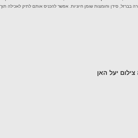
שית שמאפשרת שליטה טובה על כמות המתוק שאוכלים. החטיפים מכילים כ – 50% טחינה גולמית העשירה בברזל, סידן וחומצות שומן חיוניות. אפשר להכניס אותם לתיק לאכילה תוך