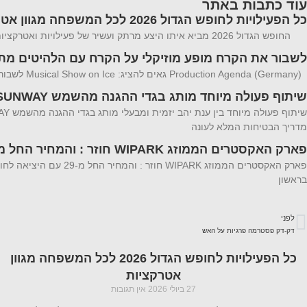
עוד כתבות באתר
כל הפעילויות לחופש הגדול 2026 לכל המשפחה מגוון אטרקציות
החופש הגדול 2026 מביא איתו היצע מרתק ועשיר של פעילויות ואטרקציות לכל המשפחה פעילויות המשלבות בין הצורך במרחבים ממוזגים וקרירים לבין חוויות
לשבור את הקרח מופע מוזיקלי על הקרח עם הלהיטים מתוך 1 ו zen 2
Production Agenda (Germany) גאים להציג: Musical Show on Ice לשבור את הקרח מופע מוזיקלי על הקרח עם הלהיטים מתוך 1 ו Frozen 2 הצלחה מסחררת ב-20
שיתוף פעולה מיוחד מותג בגדי ההגנה מהשמש SUNWAY
מדריך הבטיחות המלא לעונה
פארק האקסטרים הממוזג WIPARK חוזר : והמחיר החל מ-29
בראשון
לפני
דק-דק פסטרמה פרגיות על האש
כל הפעילויות לחופש הגדול 2026 לכל המשפחה מגוון
אטרקציות
27 ביולי 2026
אין תגובות