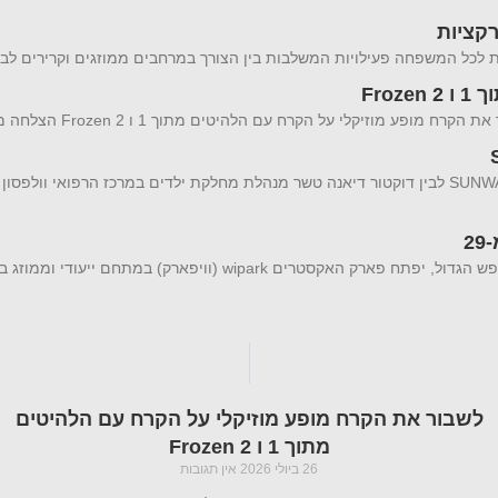
Fro
שיתוף פעולה מיוחד בין ענת יהב יזמית ומבעלי מותג בגדי ההגנה מהשמש SUNWAY לבין דוקטור דיאנה טשר מנהלת מחלקת ילדים במרכז הרפואי
פארק האקסטרים הממוזג WIPARK חוזר : והמחיר החל מ-29 עם היציאה לחופש הגדול, יפתח פארק האקסטרים wipark (
לשבור את הקרח מופע מוזיקלי על הקרח עם הלהיטים
מתוך 1 ו Frozen 2
26 ביולי 2026
אין תגובות