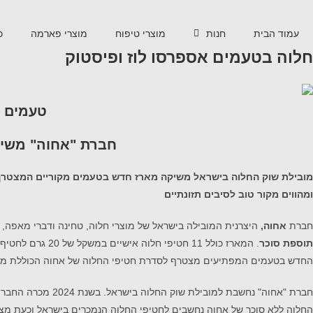
עמוד הבית
חנות
מוצרי טיפוח
מוצרי פארמה
כ
חלוה בטעמים אספרסו לוז ופיסטוק
טעמים ח
חברת "אחוה" משיק
ומהווים מקור
טוב לסיבים תזונתיים
חברת
אחוה,
היצרנית המובילה בישראל של מוצרי חלוה, טחינה ודברי מאפה
תוספת סוכר
. המארז כולל 11 חטיפי חלוה אישיים במשקל של 20 גרם לחטיף, סה"כ 220 גרם המארז. החטיפים עשויים מ-50% שומשום, מהווים מקור טוב לסיבים תזונתיים ומכילים 14 גרם חלבון בכל חטיף.
החדש בטעמים המפתיעים מצטרף לסדרת חטיפי החלוה של אחוה הכוללת מ
החלוה ללא סוכר של אחוה נחשבים לחטיפי החלוה הנמכרים בישראל וכעת מ