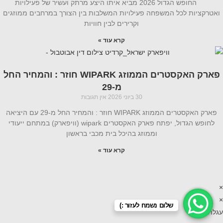
החופש הגדול 2026 מביא איתו היצע מרתק ועשיר של פעילויות
ואטרקציות לכל המשפחה פעילויות המשלבות בין הצורך במרחבים ממוזגים
וקרירים לבין חוויות
קרא עוד »
פארק האקסטרים הממוזג WIPARK חוזר : והמחיר החל
מ-29
30 ביוני 2026
אין תגובות
פארק האקסטרים הממוזג WIPARK חוזר : והמחיר החל מ-29 עם היציאה
לחופש הגדול, יפתח פארק האקסטרים wipark (וויפארק) במתחם ייעודי
וממוזג בהיכל בית מכבי בראשון
קרא עוד »
×
×
שלום נשמח לעזור :)
עגלת קניות