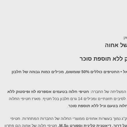
של אחוה
 ללא תוספת סוכר
מובילת שוק החלוה בישראל משיקה מארז חדש בטעמים מקוריים המצטרף למארז חטיפי החלוה ללא סוכר של "אחוה" הנחשב לנמכר ביותר בישראל • החטיפים כוללים 50% שומשום, מכילים כמות גבוהה של חלבון
ה המצליחה של החברה:
חטיפי חלוה בטעמים אספרסו לוז ופיסטוק ללא
מארז חטיפי החלוה
לוה בטעם וניל ללא תוספת סוכר
.
רי חלוה באריזות שונות, כשהמחיר הממוצע לק"ג נמוך בעשרות אחוזים ממוצרי החלוה של החברות המתחרות. חטיפי
ל דרור, דיאטנית קלינית וספורט M.Sc,
חטיפי חלוה של אחוה הם פתרון