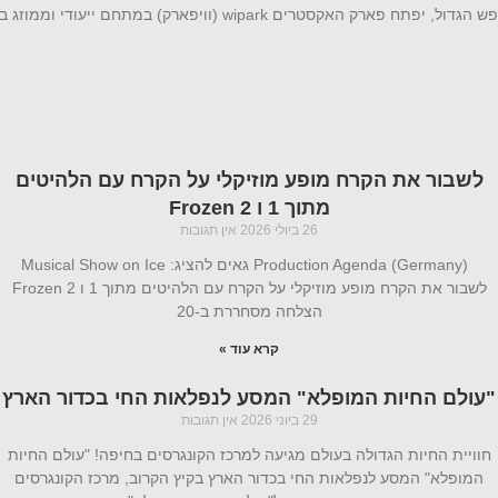
פארק האקסטרים הממוזג WIPARK חוזר : והמחיר החל מ-29 עם היציאה לחופש הגדול, יפתח פארק האקסטרים wipark (
לשבור את הקרח מופע מוזיקלי על הקרח עם הלהיטים
מתוך 1 ו Frozen 2
26 ביולי 2026
אין תגובות
Production Agenda (Germany) גאים להציג: Musical Show on Ice
לשבור את הקרח מופע מוזיקלי על הקרח עם הלהיטים מתוך 1 ו Frozen 2
הצלחה מסחררת ב-20
קרא עוד »
"עולם החיות המופלא" המסע לנפלאות החי בכדור הארץ
29 ביוני 2026
אין תגובות
חוויית החיות הגדולה בעולם מגיעה למרכז הקונגרסים בחיפה! "עולם החיות
המופלא" המסע לנפלאות החי בכדור הארץ בקיץ הקרוב, מרכז הקונגרסים