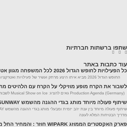
שתפו ברשתות חברתיות
עוד כתבות באתר
כל הפעילויות לחופש הגדול 2026 לכל המשפחה מגוון אטרקציות
החופש הגדול 2026 מביא איתו היצע מרתק ועשיר של פעילויות ואטרקציות לכל המשפחה פעילויות המשלבות בין הצורך במרחבים ממוזגים וקרירים לבין חוויות
לשבור את הקרח מופע מוזיקלי על הקרח עם הלהיטים מתוך 1 ו zen 2
Production Agenda (Germany) גאים להציג: Musical Show on Ice לשבור את הקרח מופע מוזיקלי על הקרח עם הלהיטים מתוך 1 ו Frozen 2 הצלחה מסחררת ב-20
שיתוף פעולה מיוחד מותג בגדי ההגנה מהשמש SUNWAY
מדריך הבטיחות המלא לעונה
פארק האקסטרים הממוזג WIPARK חוזר : והמחיר החל מ-29