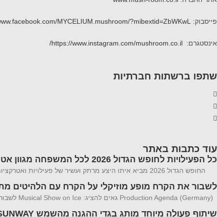
פייסבוק:
//www.facebook.com/MYCELIUM.mushroom/?mibextid=ZbWKwL
אינסטגרם:
https://www.instagram.com/mushroom.co.il/
שתפו ברשתות חברתיות
עוד כתבות באתר
כל הפעילויות לחופש הגדול 2026 לכל המשפחה מגוון אטרקציות
החופש הגדול 2026 מביא איתו היצע מרתק ועשיר של פעילויות ואטרקציות לכל המשפחה פעילויות המשלבות בין הצורך במרחבים ממוזגים וקרירים לבין חוויות
לשבור את הקרח מופע מוזיקלי על הקרח עם הלהיטים מתוך 1 ו zen 2
Production Agenda (Germany) גאים להציג: Musical Show on Ice לשבור את הקרח מופע מוזיקלי על הקרח עם הלהיטים מתוך 1 ו Frozen 2 הצלחה מסחררת ב-20
שיתוף פעולה מיוחד מותג בגדי ההגנה מהשמש SUNWAY