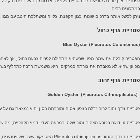
לפטריית צדף ורודה קוראים גם פטריית פלמינגו או סלמון. בעלת ריח חזק של
במתכונים רבים.
ניתן לבשל אותה בדרכים שונות, כגון הקפצה, צלייה ומשתלבת היטב עם מגוון 
פטריית צדף כחול
Blue Oyster (Pleurotus Columbinus)
הפטריה קיבלה את שמה מפני שכשהיא מתחילה לפרוח צבעה כחול , אך לאחר
מכיוון שהיא לא מאבדת את צורתה במרקים. היא משמשת הרבה כתחליף בשר
פטריית צדף זהוב
Golden Oyster
)
Pleurotus Citrinopileatus
(
פטריית צדף זהוב לרוב גדלה בצפון אסיה ותורבתה בסין. היא נמצאת גם על ע
פטרייה זו ידועה בכובע הצהוב-זהוב שלה ובמראה העדין דמוי הקונכייה, מה שה
פטריית הצדף הזהוב Pleurotus citrinopileatus היא מקור עשיר של ויטמינים, מינרלים ונוגדי חמצון, מה שהופך אותה למזון מזין ביותר. פטריה זו עשירה במיוחד בחלבון, סיבים ואשלגן,