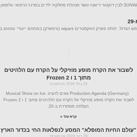
שיתוף פעולה מיוחד בין ענת יהב יזמית ומבעלי מותג בגדי ההגנה מהשמש SUNWAY לבין דוקטור דיאנה טשר מנהלת מחלקת ילדים במרכז הרפואי
פארק האקסטרים הממוזג WIPARK חוזר : והמחיר החל מ-29 עם היציאה לחופש הגדול, יפתח פארק האקסטרים wipark (
לשבור את הקרח מופע מוזיקלי על הקרח עם הלהיטים
מתוך 1 ו Frozen 2
26 ביולי 2026
אין תגובות
Production Agenda (Germany) גאים להציג: Musical Show on Ice
לשבור את הקרח מופע מוזיקלי על הקרח עם הלהיטים מתוך 1 ו Frozen 2
הצלחה מסחררת ב-20
קרא עוד »
"עולם החיות המופלא" המסע לנפלאות החי בכדור הארץ
29 ביוני 2026
אין תגובות