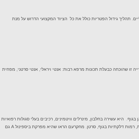
ים. תהליך גידול הפטריות כולל את כל הציוד המקצועי הדרוש על מנת
 זו שהוכחה כבעלת תכונות מרפא רבות: אנטי ויראלי, אנטי סרטני, מפחית
וף. היא עשירה בחלבון, מינרלים וויטמינים, רכיבים בעלי סגולות רפואיות
המתאימים להפחתת רמות כולסטרול בדם זאת הודות לתכולת שומן נמוכה מאוד וריבוי סיבים תזונתיים. רמות בטא גלוקן גבוהות המשמשות למניעת סוכרת, רמות דלקתיות בגוף, סרטן. מחקרעם הראו שהיא מפרקת ביספינול A גם