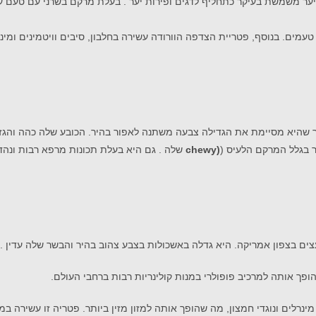
 יער משמשת בעיקר כתחליף לדגים ופירות יער . בעלת מרקם בשרני עם טעם עד
טעמים. בנוסף, פטריית הצדפה הוורודה עשירה בחלבון, סיבים וויטמינים ומינ
 שהיא מסיימת את הגדילה צבעה משתנה לאפור בהיר. הכובע שלה כהה והג
 בגלל המרקם הלעיס (
(chewy
שלה . גם היא בעלת תכונות מרפא רבות ונהדר
צים בצפון אמריקה. היא גדלה באשכולות בצבע צהוב בהיר והבשר שלה עדין .
ופך אותה למרכיב פופולרי במנות קולינריות רבות ברחבי העולם.