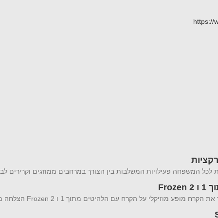
https:
Fro