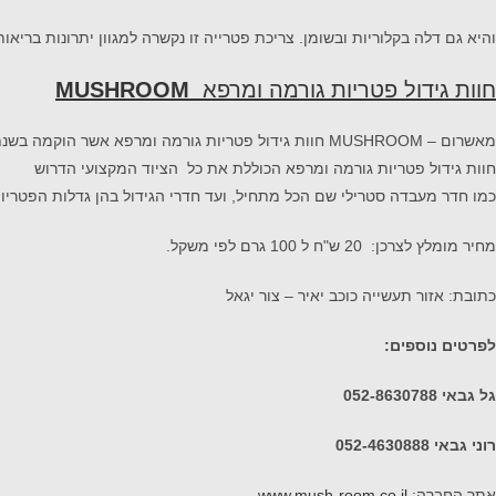
והיא גם דלה בקלוריות ובשומן. צריכת פטרייה זו נקשרה למגוון יתרונות בריא
חוות גידול פטריות גורמה ומרפא
MUSHROOM
מאשרום – MUSHROOM חוות גידול פטריות גורמה ומרפא אשר הוקמה בשנת 2020 על ידי רוני וגל גבאי. זוג יזמים שמנהלים עסקים כבר למעלה מ-17 שנה.
חוות גידול פטריות גורמה ומרפא הכוללת את כל הציוד המקצועי הדרוש
כמו חדר מעבדה סטרילי שם הכל מתחיל, ועד חדרי הגידול בהן גדלות הפטריו
מחיר מומלץ לצרכן: 20 ש"ח ל 100 גרם לפי משקל.
כתובת: אזור תעשייה כוכב יאיר – צור יגאל
לפרטים נוספים:
גל גבאי 052-8630788
רוני גבאי 052-4630888
אתר החברה:
www.mush-room.co.il