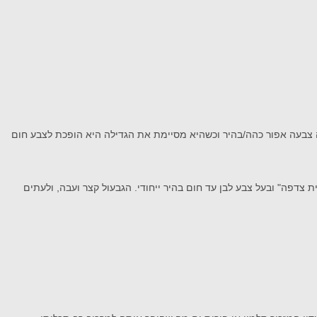
ה צבעה אפור כהה/בהיר וכשהיא מסיימת את הגדילה היא הופכת לצבע חום
לנוע בין 5-20 ס"מ. הכובע מעוצב כמו צדפה, ומכאן השם "פטריית צדפה" ובעל צבע לבן עד חום בהיר ייחודי. הגבעול קצר ועבה, ולעתים