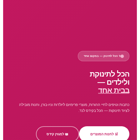
✨ הכל לתינוק — במקום אחד
הכל לתינוקת
ולילדים —
בבית אחד
כתבות וטיפים לחיי ההורות, מוצרי פרימיום ליולדות וניו-בורן, וחנות מובילה
לציוד תינוקות — הכל בקידס לנד.
🛒 לחנות המוצרים
📖 למגזין קידס