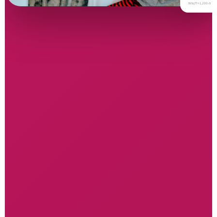
⭐
מ-1,200+ לקוחות