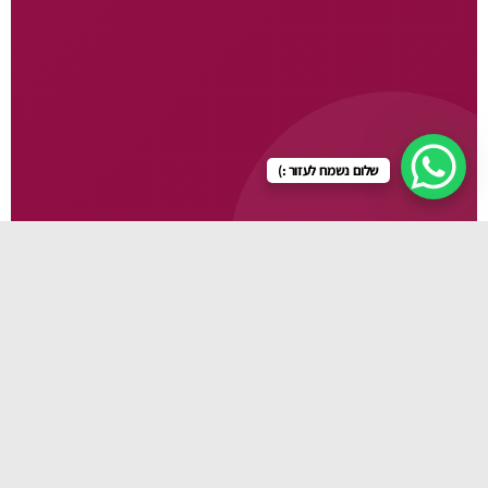
שלום נשמח לעזור :)
גלו עוד
🛏️ עריסות
🍽️ כיסאות אוכל
🚼 עגלות
👜 תיקי החתלה
🍼 מוצרי תינוקות
👶 מנשאים
👕 בגדי תינוק
🧴 מוצרי טיפוח
💊 מוצרי פארמה
🪑 כורסות הנקה