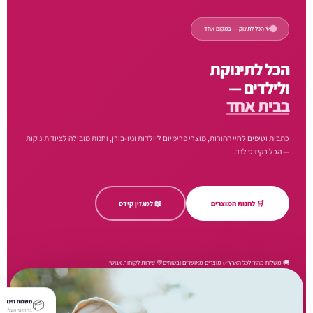
✨ הכל לתינוק — במקום אחד
הכל לתינוקת
ולילדים —
בבית אחד
כתבות וטיפים לחיי ההורות, מוצרי פרימיום ליולדות וניו-בורן, וחנות מובילה לציוד תינוקות
— הכל בקידס לנד.
🛒 לחנות המוצרים
📖 למגזין קידס
🚚 משלוח מהיר לכל הארץ
✅ מוצרים מאושרים ובטוחים
💬 שירות לקוחות אנושי
📦
משלוח חינם
בהזמנה מעל ₪250