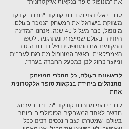
את
"מונופול סופר בנקאות אלקטרונית
"
לדברי אלי דגני
מ
חברת
קודקוד
"
חברת
קודקוד
משווקת בישראל את המשחק הנמכר בעולם,
מונופול, כבר מעל ל
40
שנה. אנחנו המדינה
היחידה בעולם שמייצרת ומתרגמת לשפה
המקומית את
המונופולים
של חברת הסברו
האמריקאית, כאשר המונופול מתורגם לעברית
ומיוצר כחול לבן במפעל החברה בערד".
לראשונה בעולם, כל מהלכי המשחק
מתנהלים ביחידת בנקאות
סופר אלקטרונית
אחת
לדברי דגני מ
חברת
קודקוד
"
מדובר
בגירסא
חדשה לאחד המשחקים הפופולריים ביותר
בעולם, שמטרתו לצבור נכסים רבים ככל
שאפשר ולא לפשוט את הרגל. אני מאמין