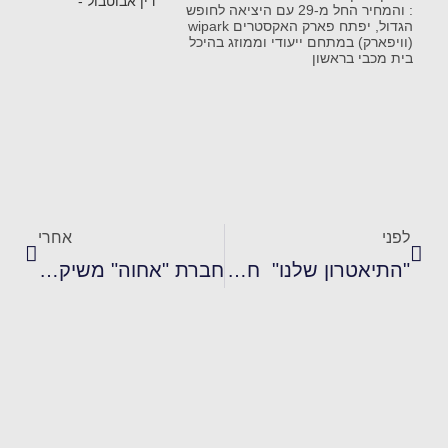
: והמחיר החל מ-29 עם היציאה לחופש
הגדול, יפתח פארק האקסטרים wipark
(וויפארק) במתחם ייעודי וממוזג בהיכל
בית מכבי בראשון
לפני
אחרי
"התיאטרון שלנו" חוגג 30 שנה להיווסדו! ומעלה בבכורה חגיגית את המחזמר "נרקיס מלך הביצה"
חברת "אחוה" משיקה טחינה גולמית חדשה: טחינה מסורתית