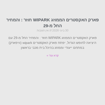
פארק האקסטרים הממוזג WIPARK חוזר : והמחיר
החל מ-29
30 ביוני 2026
אין תגובות
פארק האקסטרים הממוזג WIPARK חוזר : והמחיר החל מ-29 עם
היציאה לחופש הגדול, יפתח פארק האקסטרים wipark (וויפארק)
במתחם ייעודי וממוזג בהיכל בית מכבי בראשון
קרא עוד »