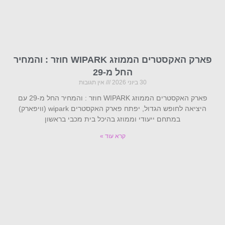
פארק האקסטרים הממוזג WIPARK חוזר : והמחיר
החל מ-29
30 ביוני 2026
אין תגובות
פארק האקסטרים הממוזג WIPARK חוזר : והמחיר החל מ-29 עם
היציאה לחופש הגדול, יפתח פארק האקסטרים wipark (וויפארק)
במתחם ייעודי וממוזג בהיכל בית מכבי בראשון
קרא עוד »