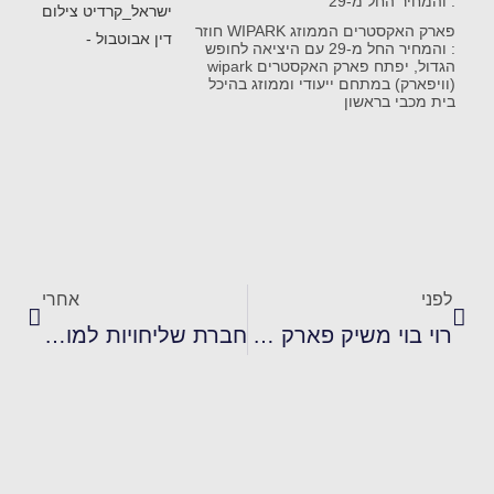
: והמחיר החל מ-29
פארק האקסטרים הממוזג WIPARK חוזר
: והמחיר החל מ-29 עם היציאה לחופש
הגדול, יפתח פארק האקסטרים wipark
(וויפארק) במתחם ייעודי וממוזג בהיכל
בית מכבי בראשון
לפני
אחרי
רוי בוי משיק פארק מים חדשני בתל אביב: "הגשמתי את החלום שלי"
חברת שליחויות למוצרי תינוקות וילדים