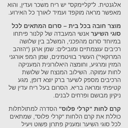
אלגנטית. ל"קליימקס" יש ריח משכר ועדין, והוא
מאפשר מראה מוקפד ועמיד לאורך כל האירוע.
מוצר חובה בכל בית – סרום המתאים לכל
סוגי השיער
אנשי המעבדה של קלנור פיתחו
במיוחד סרום מהפכני, המשלב בין שלושה
רכיבים עוצמתיים ומובילים: שמן ארגן ("הזהב
המרוקאי") העשיר בוויטמינים, שמן המפ אורגני
המזין ומרגיע, וחומצה היאלורונית המעניקה
לחות עמוקה. השילוב המנצח של שלושת
הרכיבים מספק לשיער ברק יוצא דופן, מגע
קטיפתי ומראה בריא. הסרום בעל ריח עדין של
ניקיון מבושם ופרחים לבנים.
קרם לחות "קרלי פלוס
"
הסדרה למתולתלות
כוללת את קרם הלחות "קרלי פלוס", שמתאים
לכל סוגי השיער ומעניק פתרון פשוט ויעיל