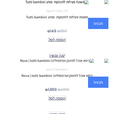
כללי
,
מוצרי תינוקות
משטח פעילות לתינוקות מותג Tutti bambini
מבצע!
₪
149
₪
350
הוספה לסל
קנה עכשיו
כיסאות אוכל לתינוק
כיסא אוכל לתינוק וטרמפולינה Nova | totti bambini
מבצע!
₪
1,869
₪
1,999
הוספה לסל