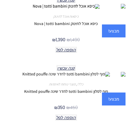
קנה עכשיו
כיסאות אוכל לתינוק
כיסא אוכל לתינוק Nova | totti bambini
מבצע!
₪
1,390
₪
1,490
הוספה לסל
קנה עכשיו
כללי
,
מוצרי נוחות לאימהות
פוף לסלון totti bambini לחדר שינה Knitted pouffe
מבצע!
₪
350
₪
450
הוספה לסל