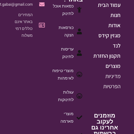
עמוד הבית
it.gabai@gmail.com
כסאות אוכל
לתינוק
חנות
המחירים
באתר אינם
אודות
כורסאות
כוללים דמי
מגזין קידס
הנקה
משלוח
לנד
עריסות
תקנון החזרת
לתינוק
מוצרים
מוצרי טיפוח
מדיניות
לאימהות
הפרטיות
עגלות
לתינוקות
מוצרי
מוזמנים
לעקוב
פארמה
אחרינו גם
ברשתות