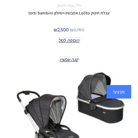
כללי
,
עגלה לתינוק
עגלת תינוק Lolito אמבטיה+טיולון totti bambini
₪
2,500
₪
2,750
הוספה לסל
קנה עכשיו
מבצע!