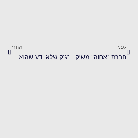
לפני
אחרי
חברת "אחוה" משיקה טחינה גולמית חדשה: טחינה מסורתית
"ג'ק שלא ידע שהוא ג'וק" ספר ביכורים של טלי יעקובי שוורץ