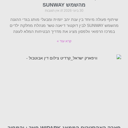
מהשמש SUNWAY
30 ביוני 2026
אין תגובות
שיתוף פעולה מיוחד בין ענת יהב יזמית ומבעלי מותג בגדי ההגנה
מהשמש SUNWAY לבין דוקטור דיאנה טשר מנהלת מחלקת ילדים
במרכז הרפואי וולפסון מציג את מדריך הבטיחות המלא לעונה
קרא עוד »
פארק האקסטרים הממוזג WIPARK חוזר : והמחיר