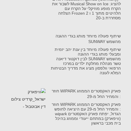
להציג: Musical Show on Ice לשבור את
הקרח מופע מוזיקלי על הקרח עם
הלהיטים מתוך 1 ו Frozen 2 הצלחה
מסחררת ב-20
שיתוף פעולה מיוחד מותג בגדי ההגנה
מהשמש SUNWAY
שיתוף פעולה מיוחד בין ענת יהב יזמית
ומבעלי מותג בגדי ההגנה
מהשמש SUNWAY לבין דוקטור דיאנה
טשר מנהלת מחלקת ילדים במרכז
הרפואי וולפסון מציג את מדריך הבטיחות
המלא לעונה
פארק האקסטרים הממוזג WIPARK חוזר
: והמחיר החל מ-29
פארק האקסטרים הממוזג WIPARK חוזר
: והמחיר החל מ-29 עם היציאה לחופש
הגדול, יפתח פארק האקסטרים wipark
(וויפארק) במתחם ייעודי וממוזג בהיכל
בית מכבי בראשון