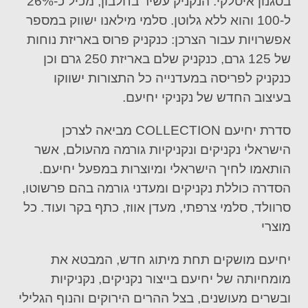
בסגנון איטלקי. הנקניק עשיר בחלבון, מכיל כ-26%
ל-100 והוא ללא גלוטן. סלמי מילאנו ישווק במספר
אפשרויות עבור הצרכן: כנקניק פרוס באריזת נוחות
של 125 גרם, כנקניק שלם באריזת 250 גרם וכן
כנקניק לפריסה במעדנייה כל התצורות ישווקו
בעיצוב החדש של נקניקי יחיעם.
סדרת
יחיעם
COLLECTION
מביאה לצרכן
הישראלי נקניקים ונקניקיות גורמה מהעולם, אשר
הותאמו לחיך הישראלי ומיוצרות במפעל יחיעם.
הסדרה כוללת
נקניקים ומעדני גורמה בהם
פרשוטו
,
סרוולד
, סלמי צרפתי, מעדן אווז, כתף בקר
ועוד
.
כל
מוצרי
יחיעם מושקים תחת מיתוג חדש, המבטא את
מומחיותה של יחיעם בייצור נקניקים, נקניקיות
ובשרים מעושנים, בצל ההרים הירוקים והנוף הגלילי