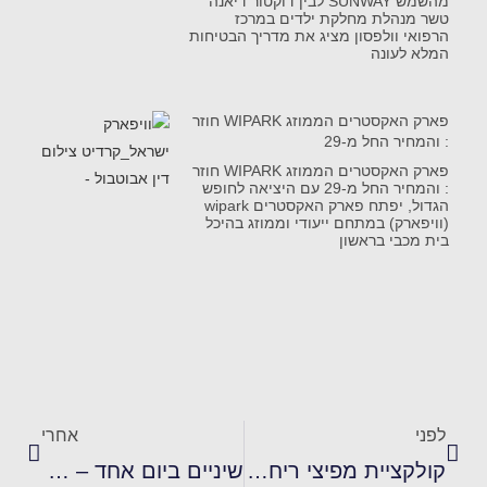
מהשמש SUNWAY לבין דוקטור דיאנה
טשר מנהלת מחלקת ילדים במרכז
הרפואי וולפסון מציג את מדריך הבטיחות
המלא לעונה
פארק האקסטרים הממוזג WIPARK חוזר
: והמחיר החל מ-29
פארק האקסטרים הממוזג WIPARK חוזר
: והמחיר החל מ-29 עם היציאה לחופש
הגדול, יפתח פארק האקסטרים wipark
(וויפארק) במתחם ייעודי וממוזג בהיכל
בית מכבי בראשון
לפני
אחרי
קולקציית מפיצי ריח פרימיום בניחוחות חדשים ומרעננים לבישום חללי הבית והטקסטיל
שיניים ביום אחד – חלום או מציאות?