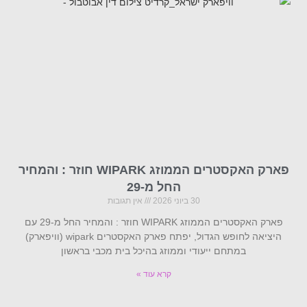
פארק האקסטרים הממוזג WIPARK חוזר : והמחיר
החל מ-29
30 ביוני 2026
אין תגובות
פארק האקסטרים הממוזג WIPARK חוזר : והמחיר החל מ-29 עם
היציאה לחופש הגדול, יפתח פארק האקסטרים wipark (וויפארק)
במתחם ייעודי וממוזג בהיכל בית מכבי בראשון
קרא עוד »