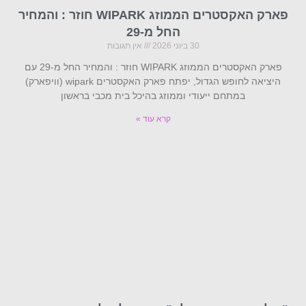
פארק האקסטרים הממוזג WIPARK חוזר : והמחיר
החל מ-29
30 ביוני 2026
אין תגובות
פארק האקסטרים הממוזג WIPARK חוזר : והמחיר החל מ-29 עם
היציאה לחופש הגדול, יפתח פארק האקסטרים wipark (וויפארק)
במתחם ייעודי וממוזג בהיכל בית מכבי בראשון
קרא עוד »