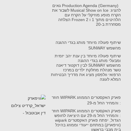
Production Agenda (Germany) גאים
להציג: Musical Show on Ice לשבור את
הקרח מופע מוזיקלי על הקרח עם
הלהיטים מתוך 1 ו Frozen 2 הצלחה
מסחררת ב-20
שיתוף פעולה מיוחד מותג בגדי ההגנה
מהשמש SUNWAY
שיתוף פעולה מיוחד בין ענת יהב יזמית
ומבעלי מותג בגדי ההגנה
מהשמש SUNWAY לבין דוקטור דיאנה
טשר מנהלת מחלקת ילדים במרכז
הרפואי וולפסון מציג את מדריך הבטיחות
המלא לעונה
פארק האקסטרים הממוזג WIPARK חוזר
: והמחיר החל מ-29
פארק האקסטרים הממוזג WIPARK חוזר
: והמחיר החל מ-29 עם היציאה לחופש
הגדול, יפתח פארק האקסטרים wipark
(וויפארק) במתחם ייעודי וממוזג בהיכל
בית מכבי בראשון