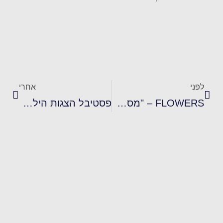
לפני
אחרי
FLOWERS – "מסע בין עולמות" תערוכת הפרחים הגדולה בישראל!
פסטיבל הצגות הילדים ה־36 לילדים ולכל המשפחה 25-27 באוגוסט 2026