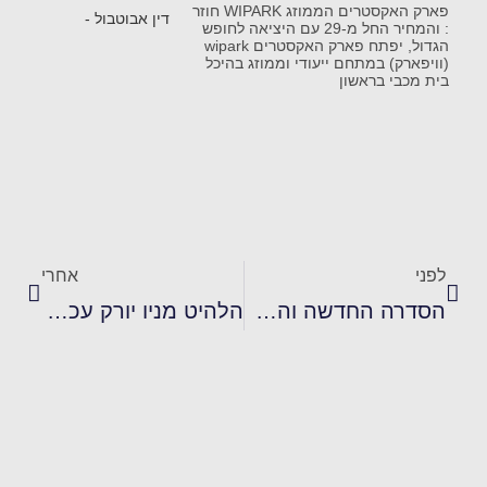
פארק האקסטרים הממוזג WIPARK חוזר
: והמחיר החל מ-29 עם היציאה לחופש
הגדול, יפתח פארק האקסטרים wipark
(וויפארק) במתחם ייעודי וממוזג בהיכל
בית מכבי בראשון
לפני
אחרי
הסדרה החדשה והמפתיעה של "פרימור"
הלהיט מניו יורק עכשיו בישראל מותג חטיפי הקינואה שוקולד המהפכני UNDERCOVER