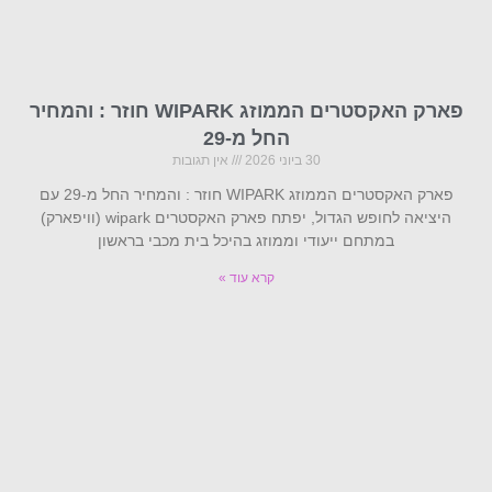
פארק האקסטרים הממוזג WIPARK חוזר : והמחיר
החל מ-29
30 ביוני 2026
אין תגובות
פארק האקסטרים הממוזג WIPARK חוזר : והמחיר החל מ-29 עם
היציאה לחופש הגדול, יפתח פארק האקסטרים wipark (וויפארק)
במתחם ייעודי וממוזג בהיכל בית מכבי בראשון
קרא עוד »