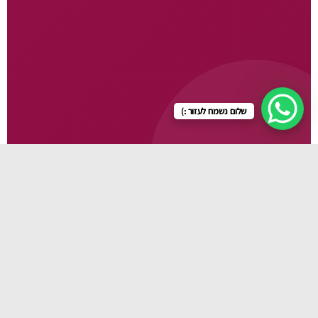
שלום נשמח לעזור :)
גלו עוד
🛏️ עריסות
🍽️ כיסאות אוכל
🚼 עגלות
👜 תיקי החתלה
🍼 מוצרי תינוקות
👶 מנשאים
👕 בגדי תינוק
🧴 מוצרי טיפוח
💊 מוצרי פארמה
🪑 כורסות הנקה