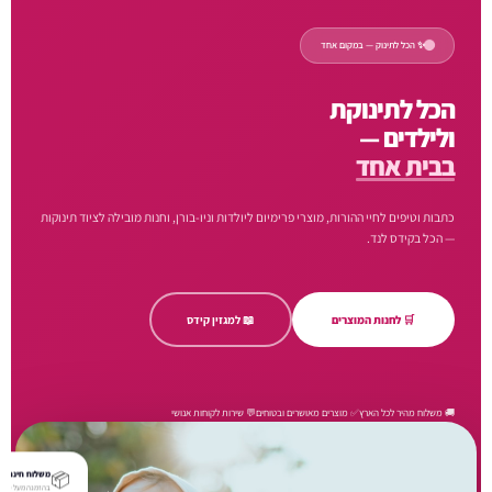
✨ הכל לתינוק — במקום אחד
הכל לתינוקת
ולילדים —
בבית אחד
כתבות וטיפים לחיי ההורות, מוצרי פרימיום ליולדות וניו-בורן, וחנות מובילה לציוד תינוקות
— הכל בקידס לנד.
🛒 לחנות המוצרים
📖 למגזין קידס
🚚 משלוח מהיר לכל הארץ
✅ מוצרים מאושרים ובטוחים
💬 שירות לקוחות אנושי
📦
משלוח חינם
בהזמנה מעל ₪250