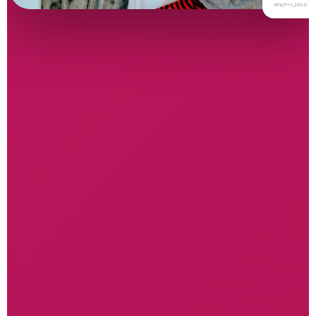
⭐
מ-1,200+ לקוחות