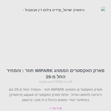
פארק האקסטרים הממוזג WIPARK חוזר : והמחיר
החל מ-29
30 ביוני 2026
אין תגובות
פארק האקסטרים הממוזג WIPARK חוזר : והמחיר החל מ-29 עם
היציאה לחופש הגדול, יפתח פארק האקסטרים wipark (וויפארק)
במתחם ייעודי וממוזג בהיכל בית מכבי בראשון
קרא עוד »