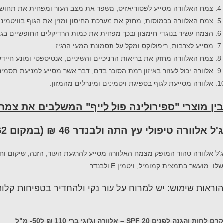
צמח האלוורה מסייע לפסוריאזיס, משפר את מצב העור ומפחית את תחושת
צמח האלוורה בכמוסות, מחזק את מערכת החיסון ומזין את הגוף בוויטמינים 
הצמח עשיר בנוגדי חימצון ובכך מפחית את כמות הרדיקלים החופשיים בגו
מסייע לצרבות, ריפולוקס ומקל על תסמונת המעי הרגיז.
צמח האלוורה מחזק את בריאות החניכיים והשיניים, אנטיספטי ומונע חיידק
אלוורה יכול לעזור באיזון רמת הסוכר בדם, דבר אשר מסייע למניעת תסמינ
אלוורה מסייעת לגוף בספיגת ויטמינים ומינרלים מהמזון.
בין מוצרי "ספירולינה פול לייף" המשלבים את צמח
ג'ל אלוורה טיפולי עץ התה ולבנדר 46 ₪ (במקום 62 ₪) ל50- מ"ל
ג'ל אלוורה טהור המופק מצמח האלוורה מסייע להרגעת העור, הזנה, שיקום וחי
שלו. מועשר בתמצית קמומיל, ויטמין E ולבנדר.
הוראות שימוש: יש למרוח על עור נקי ולהחדיר בטפיחות קלות
קרם לחות והגנה לפנים
SPF 20
– אלוורה וג'וגי ברי 110 ₪ ל50- מ"ל