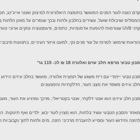
קרני UVB שגורמות להופעת אדמומיות, כתמים, פיגמנטציה ונזקים ארוכי טווח לעור. קרם פנים בעל מרקם קליל, נספג היטב, בעל ניחוח נעים ופרחוני ומשמש כבסיס מצוין לאיפור.
הוראות שימוש: למרוח על עור פנים נקי, למעט איזור העיניים, בתנועות סיב
סבון טבעי מרפא חלב עזים ואלוורה 18 ₪ לכ- 115 גר'
סבון טבעי ייחודי עם ריח משגע של תמצית אלוורה, מועשר בחלב עיזים הידוע בי
חלב עיזים משפר את מצב העור, הדלקתיות והפצעונים.
סבון חלב עיזים הוא אנטי דלקתי, אנטי בקטריאלי, מרכך ומרגיע את העור, מעניק לחות, תורם להחזרת ה-PH המאוזן לעור, מסיי
להזנה וחידוש העור ומסייע להעברת מרכיבי הזנה, מים ולחות לתוך נקבוביות 