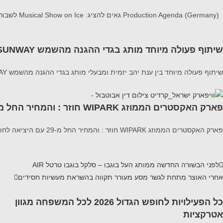
Production Agenda (Germany) גאים להציג: Musical Show on Ice לשבור את הקרח מופע מוזיקלי על הקרח עם הלהיטים מתוך 1 ו Frozen 2 הצלחה מסחררת ב-20
שיתוף פעולה מיוחד מותג בגדי ההגנה מהשמש SUNWAY
שיתוף פעולה מיוחד בין ענת יהב יזמית ומבעלי מותג בגדי ההגנה מהשמש SUNWAY לבין דוקטור דיאנה טשר מנהלת מחלקת ילדים במרכז הרפואי וולפסון מציג את מדריך הבטיחות המלא לעונה
פארק האקסטרים הממוזג WIPARK חוזר : והמחיר החל מ-29
פארק האקסטרים הממוזג WIPARK חוזר : והמחיר החל מ-29 עם היציאה לחופש הגדול, יפתח פארק האקסטרים wipark (וויפארק) במתחם ייעודי וממוזג בהיכל בית מכבי בראשון
לפני
הבשורה החדשה ממותג העל בוגבו – סלקל בוגבו טרטל AIR
אחרי
האוצר מתחת לגשר מסע מעורר תקווה בהשראת מעשיות חסידים
כל הפעילויות לחופש הגדול 2026 לכל המשפחה מגוון
אטרקציות