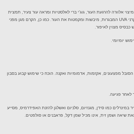
ים E ו-C אשר מעניקים לעור את ההזנה והלחות החיונית לו, מיצוי אלוורה להרגעת העור, גוג'י ברי לאלסטיות ומראה עור צעיר, תמצית
הממליס ושיבולת שועל, עשירים בחלבון ולחות ובכך שומרים על מאזן הלחות בעור, מעכבים מאטים את הזדקנותו. הקרם מגן מפני ההשפעות המזיקות של קרני UVA המבגרות, מיבשות ומקמטות את העור. כמו כן, הקרם מגן מפני
וש יומיומי.
י הסובל מפצעונים, אקזמות, אדמומיות ואקנה. הוכח כי שימוש קבוע בסבון
בלחות, הוא מצוין לעור יבש, ילדים ואף תינוקות. הסבון עשיר בויטמינים ונוגדי חימצון רבים החיוניים לעור ביניהם A,E,D, הוא עשיר במינרלים כמו סידן, מגנזיום, סלניום ואשלגן להזנת האפידרמיס, מסייע
את שיאה ושמן זית, אינו מכיל שמן דקל, פראבנים או סולפטים.