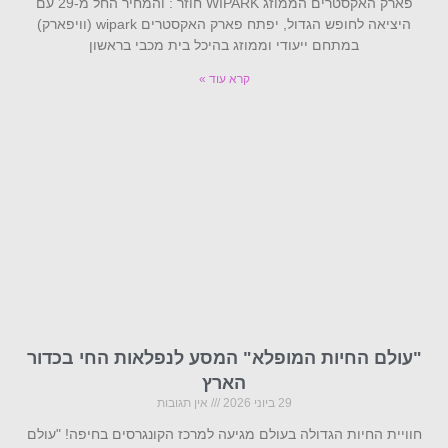
פארק האקסטרים הממוזג WIPARK חוזר : והמחיר החל מ-29 עם
היציאה לחופש הגדול, יפתח פארק האקסטרים wipark (וויפארק)
במתחם ייעודי וממוזג בהיכל בית מכבי בראשון
קרא עוד »
"עולם החיות המופלא" המסע לנפלאות החי בכדור
הארץ
29 ביוני 2026
אין תגובות
חוויית החיות הגדולה בעולם מגיעה למרכז הקונגרסים בחיפה! "עולם