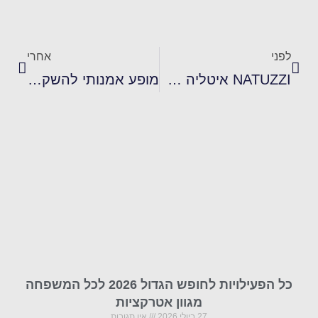
לפני
אחרי
NATUZZI איטליה קולקציות חדשות 2021 מעגל ההרמוניה – Circle Of Harmony
מופע אמנותי להשקת קולקציית NOA KIREL X TERMINAL X- SUMMER COLLECTION
כל הפעילויות לחופש הגדול 2026 לכל המשפחה
מגוון אטרקציות
27 ביולי 2026
אין תגובות