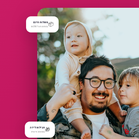
📦
משלוח חינם
בהזמנה מעל ₪250
🎁
חבילות לידה
בהתאמה אישית