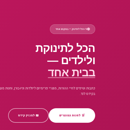
✨ הכל לתינוק — במקום אחד
הכל לתינוקת
ולילדים —
בבית אחד
כתבות וטיפים לחיי ההורות, מוצרי פרימיום ליולדות וניו-בורן, וחנות מו
בקידס לנד.
🛒 לחנות המוצרים
📖 למגזין קידס