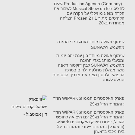
Production Agenda (Germany) גאים
להציג: Musical Show on Ice לשבור את
הקרח מופע מוזיקלי על הקרח עם
הלהיטים מתוך 1 ו Frozen 2 הצלחה
מסחררת ב-20
שיתוף פעולה מיוחד מותג בגדי ההגנה
מהשמש SUNWAY
שיתוף פעולה מיוחד בין ענת יהב יזמית
ומבעלי מותג בגדי ההגנה
מהשמש SUNWAY לבין דוקטור דיאנה
טשר מנהלת מחלקת ילדים במרכז
הרפואי וולפסון מציג את מדריך הבטיחות
המלא לעונה
פארק האקסטרים הממוזג WIPARK חוזר
: והמחיר החל מ-29
פארק האקסטרים הממוזג WIPARK חוזר
: והמחיר החל מ-29 עם היציאה לחופש
הגדול, יפתח פארק האקסטרים wipark
(וויפארק) במתחם ייעודי וממוזג בהיכל
בית מכבי בראשון