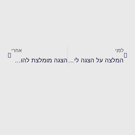
לפני
אחרי
המלצה על הצגה לילדים בגדי המלך החדשים – תאטרון השעה
הצגה מומלצת להורים: האמא של הילד הכי מופרע בכיתה