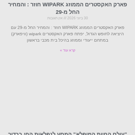
פארק האקסטרים הממוזג WIPARK חוזר : והמחיר
החל מ-29
30 ביוני 2026
אין תגובות
פארק האקסטרים הממוזג WIPARK חוזר : והמחיר החל מ-29 עם
היציאה לחופש הגדול, יפתח פארק האקסטרים wipark (וויפארק)
במתחם ייעודי וממוזג בהיכל בית מכבי בראשון
קרא עוד »
"עולם החיות המופלא" המסע לנפלאות החי בכדור