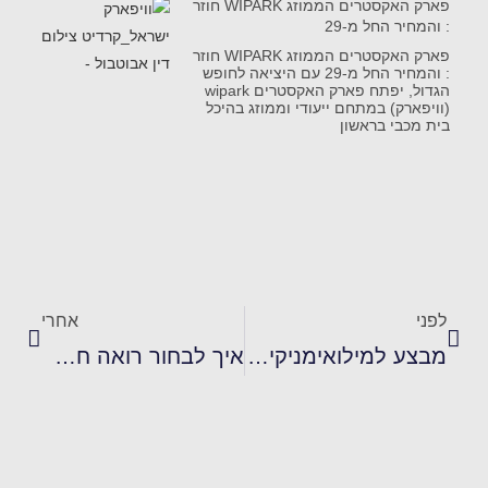
פארק האקסטרים הממוזג WIPARK חוזר
: והמחיר החל מ-29
פארק האקסטרים הממוזג WIPARK חוזר
: והמחיר החל מ-29 עם היציאה לחופש
הגדול, יפתח פארק האקסטרים wipark
(וויפארק) במתחם ייעודי וממוזג בהיכל
בית מכבי בראשון
לפני
אחרי
מבצע למילואימניקים קרביים: שירותי יחסי ציבור ב1,000 ₪
איך לבחור רואה חשבון לאימהות עצמאיות