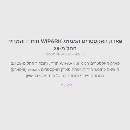
פארק האקסטרים הממוזג WIPARK חוזר : והמחיר
החל מ-29
30 ביוני 2026
אין תגובות
פארק האקסטרים הממוזג WIPARK חוזר : והמחיר החל מ-29 עם
היציאה לחופש הגדול, יפתח פארק האקסטרים wipark (וויפארק)
במתחם ייעודי וממוזג בהיכל בית מכבי בראשון
קרא עוד »