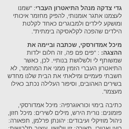
גדי צדקה מנהל התיאטרון העברי
: "שמנו
לעצמנו אתגר אומנותי, להפיק מחזמר איכותי
ומושקע לילדים ולמבוגרים כאחד לקלטת
הילדים שהפכה לקלאסיקה בימתית".
מיכל אמדורסקי, שכתבה וביימה את
ההצגה:
: "פים פם פה, זה חלום ילדות
שמשותף לי ולשלושת בנותיי. לכן, כאשר
התיאטרון העברי הזמין ממני את המחזמר, לא
חשבתי פעמיים ומילאתי את הבית שלנו מחדש
בשירים האהובים, וסיפור העלילה נכתב כאילו
מעצמו".
כתיבה בימוי וכוראוגרפיה: מיכל אמדורסקי,
פזמונים: נורית הירש, מילים לשירים: מיכל חזון,
ניהול מוזיקלי ועיבודים: יהונתן פרלמן, תפאורה:
רועי ואטורי, תאורה: זיו וולושין, עיצוב תלבושות: