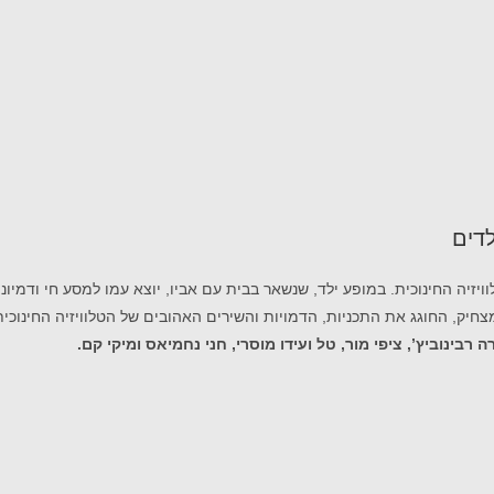
דים
עם החינוכית, במסגרתו המופע המרכזי יוקדש לציון 60 שנה לטלוויזיה החינוכית. במופע ילד, שנשאר בבית עם אביו
חיק, החוגג את התכניות, הדמויות והשירים האהובים של הטלוויזיה החינוכית 
רבינוביץ’, ציפי מור, טל ועידו מוסרי, חני נחמיאס ומיקי קם.