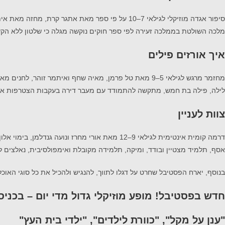
סיפור אגדה מוזיקלי לגילאי 7–10 על פי ספר מאת אתגר קרת, מחזה מאת איתן מושקובסקי, לחנים מאת ניר שלו לוגסי, בימוי עמית לוי (בשיתוף תיאטרון המדיטק).
מלכה השולטת בממלכה זעירה לפי ספר חוקים נוקשה מגלה כי שלטון ללא הק
איך אורזים פילים
מחזמר מרגש לגילאי 5–9 מאת טל פרמן, מאיה שחף ואיתמר זוהר, לחנים מאת אלעד פרץ, בימוי טל גרושקה (בשיתוף תיאטרון אורנה פורת).
לילה, פילה בת חמש, מתקשה להתמודד עם מעבר דירה בעקבות הצטרפות אחו
צוות לעניין
דרמה קומית אינטימית לגילאי 9–12 מאת אורי מחרז ונועה גנדלמן, בימוי אלון ליאור (בשיתוף תיאטרון הקיבוץ).
אסף, תלמיד מצטיין ובודד, ומיקה, תלמידה מקובלת ואימפולסיבית, נאלצים לש
בנוסף, יארח הפסטיבל שחרט על דגלו לתווך, להנגיש ולהכיל את כל סוגי האוכלוסיות, רפרטואר של 9 הצגות נבחרות המיועדות לקהלים שונים, ביניהם הצגות בערבית, הצגות ברוס
חדש בפסטיבל!
מופע מוזיקלי גדול מדי יום – בכני
"
ענן על מקל", "כוורת לילדים", "ילדי בית העץ"