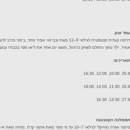
גמד ענק
דרמה קומית פנטסטית לגילאי 9–12 מאת ובבימוי אמיר פתר, בימוי מירב לחמן (בשיתוף התיאטרון הארצי).
אמיר, ילד נמוך החולם לשחק כדורגל, פוגש יום אחד את ליאו מסי בכבודו ובעצ
תאריכים:
25.8: 10:00, 12:00, 16:30
26.8: 11:30, 14:00, 18:00
27.8: 13:30, 16:30
הממלכה הקטנטנה
סיפור אגדה מוזיקלי לגילאי 7–10 על פי ספר מאת אתגר קרת, מחזה מאת איתן מושקובסקי, לחנים מאת ניר שלו לוגסי, בימוי עמית לוי (בשיתוף תיאטרון המדיטק).