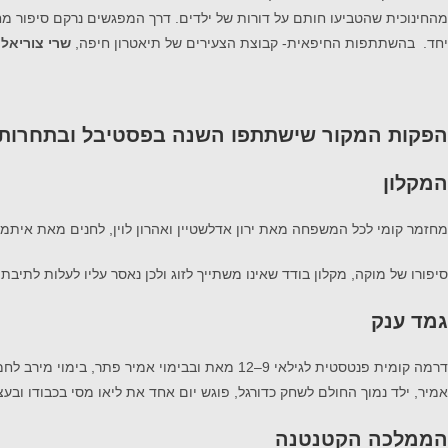
מהחינוכית שהטביעו חותם על דורות של ילדים. דרך המפגשים נרקם סיפור מחבר
יחד. בהשתתפות החיפאית- קבוצת הצעירים של תיאטרון חיפה,
שרי צוריאל, 
הפקות המקור שישתתפו השנה בפסטיבל ובתחרות
המקלון
מחזמר קומי לכל המשפחה מאת ירון אדלשטיין ואהרון לוין, לחנים מאת איתמר
סיפורו של מוקה, מקלון בודד שאינו משתייך לזוג ולכן נאסר עליו לעלות לתי
גמד ענק
דרמה קומית פנטסטית לגילאי 9–12 מאת ובבימוי אמיר פתר, בימוי מירב לחמן (בשיתוף התיאטרון הארצי).
אמיר, ילד נמוך החולם לשחק כדורגל, פוגש יום אחד את ליאו מסי בכבודו ובעצ
הממלכה הקטנטנה