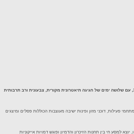
פסטיבל הצגות הילדים של תיאטרון חיפה, מהאירועים התרבותיים המרכזיים, הוותיקים והמשפיעים בישראל לילדים ולנוער, יוצא לדרך זו השנה ה-36, עם שלושה ימים של חגיגה תיאטרונית מקורית, צבעונית ורב תרבותית
מי פעילות, דוכני מזון ופינות ישיבה מעוצבות הכוללות פסלים ומיצגים
יוצא למסע חי בין תחנות הזיכרון והדמיון ופוגש דמויות אייקוניות