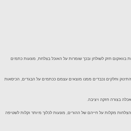
אמריקאי המוביל Nuby הקיים במעל ל- 150 מדינות בעולם, מציג צלחות סיליקון צבעוניות לתינוקות מהסדרת ה-Sure Grip ,שנדבקות בוואקום חזק לשולחן ובכך שומרות על האוכל בצלחת, מונעות כתמים
התינוק וחלקים נכבדים ממנו מוצאים עצמם ככתמים על הבגדים, הכיסאות
אכלה בצורה חזקה ויציבה.
 הצלחות מקלות על חייהם של ההורים, מונעות לכלוך מיותר וקלות לשטיפה