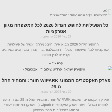
לפני
חדש בישראל: שקיות חימום מ-100% חומרים טבעיים!
כל הפעילויות לחופש הגדול 2026 לכל המשפחה מגוון
אטרקציות
27 ביולי 2026
אין תגובות
החופש הגדול 2026 מביא איתו היצע מרתק ועשיר של פעילויות
ואטרקציות לכל המשפחה פעילויות המשלבות בין הצורך במרחבים ממוזגים
וקרירים לבין חוויות
קרא עוד »
פארק האקסטרים הממוזג WIPARK חוזר : והמחיר החל
מ-29
30 ביוני 2026
אין תגובות
פארק האקסטרים הממוזג WIPARK חוזר : והמחיר החל מ-29 עם היציאה
לחופש הגדול, יפתח פארק האקסטרים wipark (וויפארק) במתחם ייעודי
וממוזג בהיכל בית מכבי בראשון