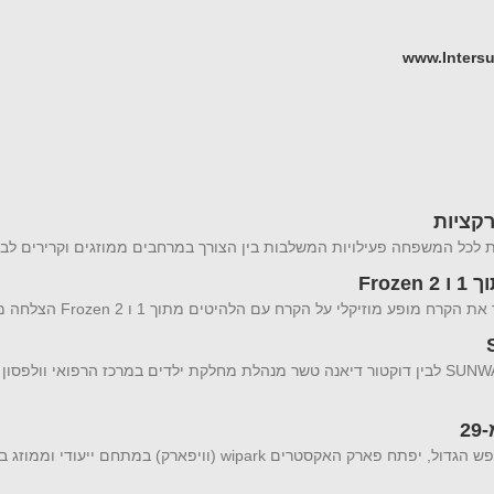
www.Intersu
Fro
שיתוף פעולה מיוחד בין ענת יהב יזמית ומבעלי מותג בגדי ההגנה מהשמש SUNWAY לבין דוקטור דיאנה טשר מנהלת מחלקת ילדים במרכז הרפואי
פארק האקסטרים הממוזג WIPARK חוזר : והמחיר החל מ-29 עם היציאה לחופש הגדול, יפתח פארק האקסטרים wipark (