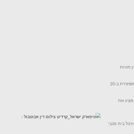
 וולפסון מציג את
וויפארק) במתחם ייעודי וממוזג בהיכל בית מכבי