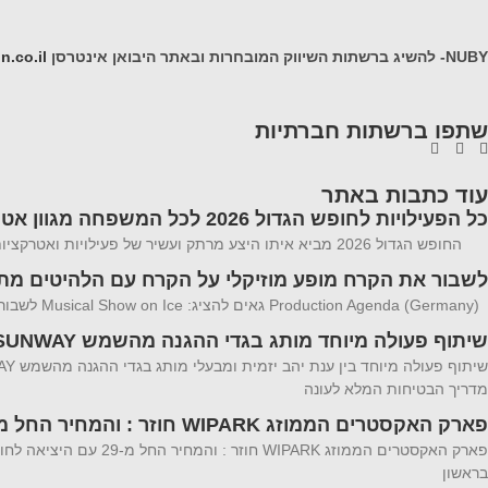
NUBY- להשיג ברשתות השיווק המובחרות ובאתר היבואן אינטרסן
n.co.il
שתפו ברשתות חברתיות
עוד כתבות באתר
כל הפעילויות לחופש הגדול 2026 לכל המשפחה מגוון אטרקציות
החופש הגדול 2026 מביא איתו היצע מרתק ועשיר של פעילויות ואטרקציות לכל המשפחה פעילויות המשלבות בין הצורך במרחבים ממוזגים וקרירים לבין חוויות
לשבור את הקרח מופע מוזיקלי על הקרח עם הלהיטים מתוך 1 ו zen 2
Production Agenda (Germany) גאים להציג: Musical Show on Ice לשבור את הקרח מופע מוזיקלי על הקרח עם הלהיטים מתוך 1 ו Frozen 2 הצלחה מסחררת ב-20
שיתוף פעולה מיוחד מותג בגדי ההגנה מהשמש SUNWAY
מדריך הבטיחות המלא לעונה
פארק האקסטרים הממוזג WIPARK חוזר : והמחיר החל מ-29
בראשון