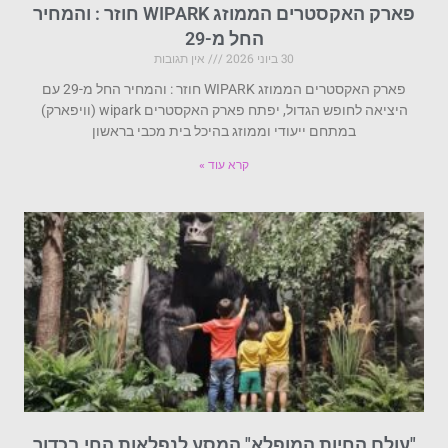
פארק האקסטרים הממוזג WIPARK חוזר : והמחיר
החל מ-29
30 ביוני 2026
אין תגובות
פארק האקסטרים הממוזג WIPARK חוזר : והמחיר החל מ-29 עם
היציאה לחופש הגדול, יפתח פארק האקסטרים wipark (וויפארק)
במתחם ייעודי וממוזג בהיכל בית מכבי בראשון
קרא עוד »
"עולם החיות המופלא" המסע לנפלאות החי בכדור