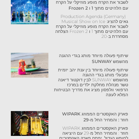
לשבור את הקרח מופע מוזיקלי על הקרח
עם הלהיטים מתוך 1 ו Frozen 2
Production Agenda (Germany)
גאים להציג: Musical Show on Ice
לשבור את הקרח מופע מוזיקלי על הקרח
עם הלהיטים מתוך 1 ו Frozen 2 הצלחה
מסחררת ב-20
שיתוף פעולה מיוחד מותג בגדי ההגנה
מהשמש SUNWAY
שיתוף פעולה מיוחד בין ענת יהב יזמית
ומבעלי מותג בגדי ההגנה
מהשמש SUNWAY לבין דוקטור דיאנה
טשר מנהלת מחלקת ילדים במרכז
הרפואי וולפסון מציג את מדריך הבטיחות
המלא לעונה
פארק האקסטרים הממוזג WIPARK
חוזר : והמחיר החל מ-29
פארק האקסטרים הממוזג WIPARK
חוזר : והמחיר החל מ-29 עם היציאה
לחופש הגדול, יפתח פארק האקסטרים