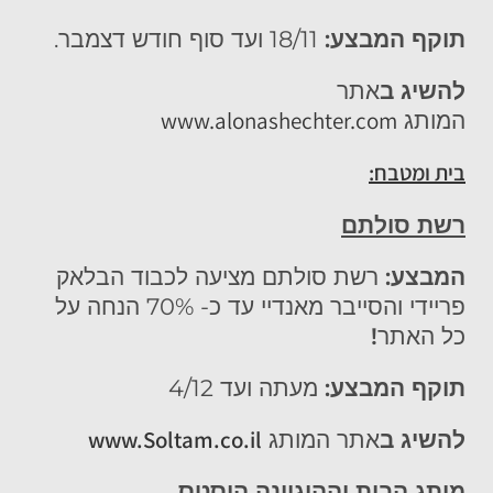
תוקף המבצע:
18/11 ועד סוף חודש דצמבר.
להשיג ב
אתר
www.alonashechter.com
המותג
בית ומטבח:
רשת סולתם
המבצע:
רשת סולתם מציעה לכבוד הבלאק
פריידי והסייבר מאנדיי עד כ- 70% הנחה על
כל האתר
!
תוקף המבצע:
מעתה ועד 4/12
www.Soltam.co.il
להשיג ב
אתר המותג
מותג הבית וההיגיינה הוסטס