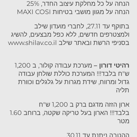
הנחה על כל מחלקת עיצוב החדר, 25%
הנחה על מגוון מושבי בטיחות
MAXI COSI
בתוקף עד 27.11,
לחברי מועדון שילב
ולמצטרפים חדשים,
ללא כפל מבצעים,
להשיג
בסניפי הרשת ובאתר שילב l
www.shilav.co.i
רהיטי דורון –
מ
ערכת עבודה קולור, ב 1,200
ש"ח בלבד!!!
המערכת כוללת שולחן עבודה
גדול ומרווח, שידת מגרות על גלגלים וכוורת
תליה
ארון הזזה מדגם ברק ב 1,200 ש"ח
בלבד!!!
הארון בעל טריקה שקטה, ברוחב 1.60
מטר
ההטבה ניתנת עד
30.11