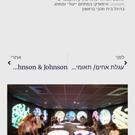
wipark (וויפארק) במתחם ייעודי וממוזג
בהיכל בית מכבי בראשון
לפני
אחרי
עגלת אחים/ תאומים מודולארית עם ה- YOYO Connect.
Johnson & Johnson יוצא בשיתוף פעולה עם המחזמר "רפונזל" לחנוכה בכיכובם של נעמה סופר על,