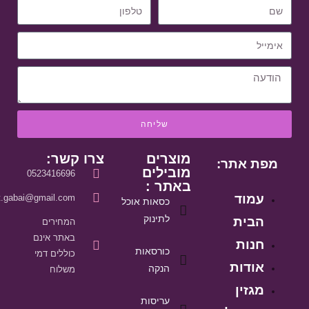
שליחה
מוצרים
צרו קשר:
מפת אתר:
מובילים
0523416696
באתר :
עמוד
it.gabai@gmail.com
כסאות אוכל
לתינוק
הבית
המחירים
באתר אינם
חנות
כורסאות
כוללים דמי
אודות
הנקה
משלוח
מגזין
עריסות