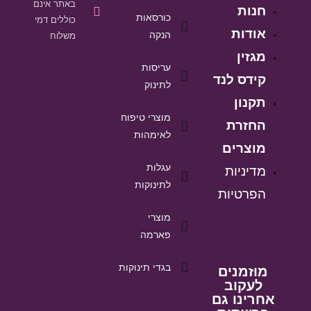
באתר אינם
חנות
כורסאות
כוללים דמי
אודות
הנקה
משלוח
מגזין
עריסות
קידס לנד
לתינוק
תקנון
מוצרי טיפוח
החזרת
לאימהות
מוצרים
עגלות
מדיניות
לתינוקות
הפרטיות
מוצרי
פארמה
בגדי תינוקות
מוזמנים
לעקוב
אחרינו גם