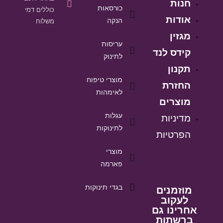
חנות
כורסאות
כוללים דמי
אודות
הנקה
משלוח
מגזין
עריסות
קידס לנד
לתינוק
תקנון
מוצרי טיפוח
החזרת
לאימהות
מוצרים
עגלות
מדיניות
לתינוקות
הפרטיות
מוצרי
פארמה
בגדי תינוקות
מוזמנים
לעקוב
אחרינו גם
ברשתות