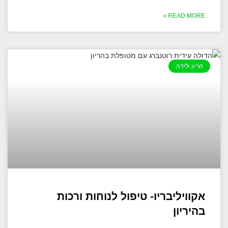
READ MORE »
הריון ולידה
אקוויליבריו- טיפול לנוחות ורכות
בהיריון