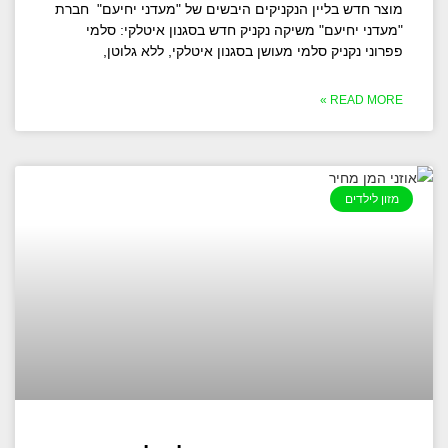
מוצר חדש בליין הנקניקים היבשים של "מעדני יחיעם" חברת
"מעדני יחיעם" משיקה נקניק חדש בסגנון איטלקי: סלמי
פפרוני נקניק סלמי מעושן בסגנון איטלקי, ללא גלוטן,
READ MORE »
מזון לילדים