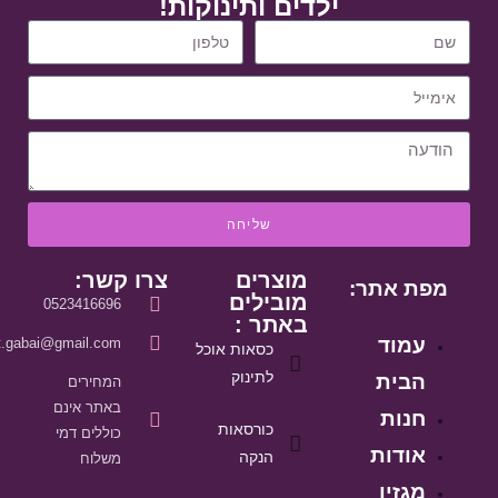
ילדים ותינוקות!
שליחה
מוצרים
צרו קשר:
מפת אתר:
מובילים
0523416696
באתר :
עמוד
it.gabai@gmail.com
כסאות אוכל
לתינוק
הבית
המחירים
באתר אינם
חנות
כורסאות
כוללים דמי
אודות
הנקה
משלוח
מגזין