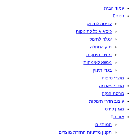
Skip
עמוד הבית
to
חנות
content
עריסה לתינוק
כיסא אוכל לתינוקות
עגלה לתינוק
תיק החתלה
מוצרי תינוקות
מנשא לאימהות
בגדי תינוק
מוצרי טיפוח
מוצרי פארמה
כורסת הנקה
עיצוב חדרי תינוקות
מגזין קידס
אודות
המותגים
תקנון מדיניות החזרת מוצרים