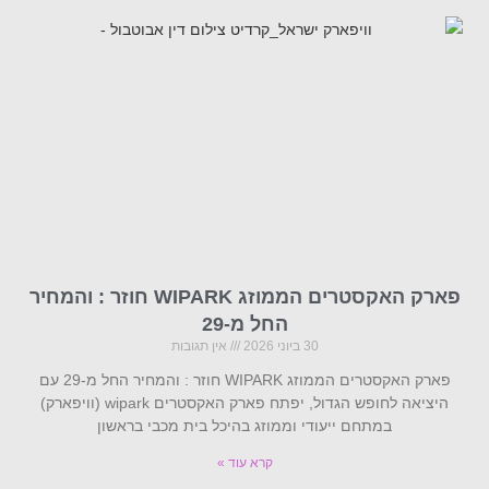
פארק האקסטרים הממוזג WIPARK חוזר : והמחיר
החל מ-29
30 ביוני 2026
אין תגובות
פארק האקסטרים הממוזג WIPARK חוזר : והמחיר החל מ-29 עם
היציאה לחופש הגדול, יפתח פארק האקסטרים wipark (וויפארק)
במתחם ייעודי וממוזג בהיכל בית מכבי בראשון
קרא עוד »