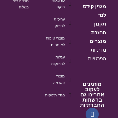
כורסאות
כוללים דמי
מגזין קידס
הנקה
משלוח
לנד
עריסות
תקנון
לתינוק
החזרת
מוצרי טיפוח
מוצרים
לאימהות
מדיניות
עגלות
הפרטיות
לתינוקות
מוצרי
פארמה
מוזמנים
לעקוב
אחרינו גם
בגדי תינוקות
ברשתות
החברתיות