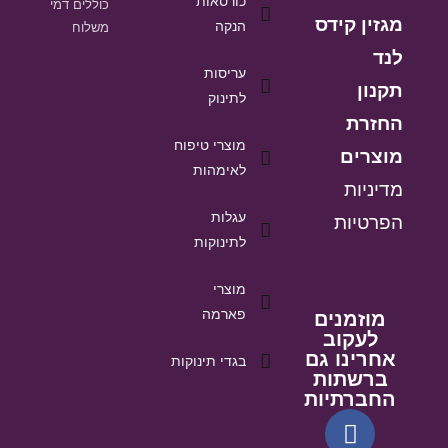
כורסאות
כוללים דמי
מגזין קידס
הנקה
משלוח
לנד
עריסות
תקנון
לתינוק
החזרת
מוצרי טיפוח
מוצרים
לאימהות
מדיניות
עגלות
הפרטיות
לתינוקות
מוצרי
פארמה
מוזמנים
לעקוב
אחרינו גם
בגדי תינוקות
ברשתות
החברתיות