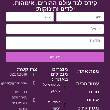
קידס לנד עולם ההורים, אימהות,
ילדים ותינוקות!
שליחה
מוצרים
צרו קשר:
מפת אתר:
מובילים
0523416696
באתר :
עמוד הבית
it.gabai@gmail.com
כסאות אוכל
לתינוק
חנות
המחירים
באתר אינם
אודות
כורסאות
כוללים דמי
מגזין קידס
הנקה
משלוח