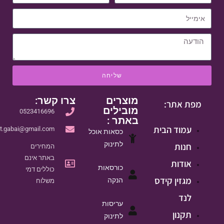
שליחה
מוצרים
צרו קשר:
מפת אתר:
מובילים
0523416696
באתר :
עמוד הבית
it.gabai@gmail.com
כסאות אוכל
לתינוק
חנות
המחירים
באתר אינם
אודות
כורסאות
כוללים דמי
מגזין קידס
הנקה
משלוח
לנד
עריסות
תקנון
לתינוק