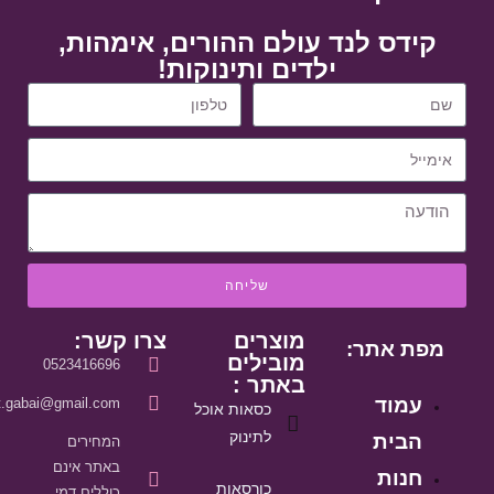
קידס לנד עולם ההורים, אימהות,
ילדים ותינוקות!
שליחה
מוצרים
צרו קשר:
מפת אתר:
מובילים
0523416696
באתר :
עמוד
it.gabai@gmail.com
כסאות אוכל
לתינוק
הבית
המחירים
באתר אינם
חנות
כורסאות
כוללים דמי