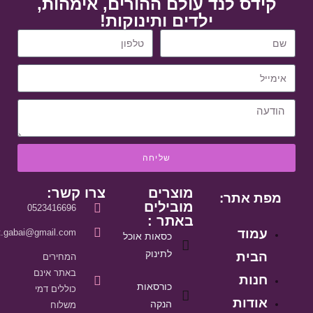
קידס לנד עולם ההורים, אימהות,
ילדים ותינוקות!
שליחה
מוצרים
צרו קשר:
מפת אתר:
מובילים
0523416696
באתר :
עמוד
it.gabai@gmail.com
כסאות אוכל
לתינוק
הבית
המחירים
באתר אינם
חנות
כורסאות
כוללים דמי
אודות
הנקה
משלוח